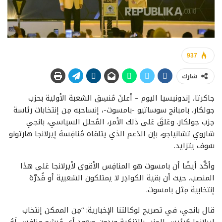
937
شارك
جاكرتا، إندونيسيا اليوم – أعلنَ مُنسِق الشعبة الأولية بحزب
جولكار، بامبانج سوساتيو -بامسوت-، إنساحبه مِن إنتخابات رئاسة
حِزب جولكار. وعَلقَ عَلى ذلك الأمر، المُحلل السياسي، بانجي
شاروي تشانياجو، بإن الدَعم الذي يتلقاه مُنافِسهُ إيرلانجا هارتونو
سَوف يتزايد.
وأكَّد أيضًا أن بامسوت هو المنافِس الأقوى لأيرلانجا عَلى هذا
المنصب. حيث أن بقية الكوادِر لا يمتلكون الشعبية أو قُدرّة
إنتخابية مِثل بامسوت.
قال بانجي، في تصريح لوكالتنا الإخبارية: “مِن الممكن إنتخاب