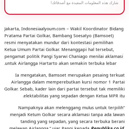
شارك هذه المعلومات المفيدة مع أصدقائك!
Jakarta, Indonesiaalyoum.com – Wakil Koordinator Bidang
Pratama Partai Golkar, Bambang Soesatyo (Bamsoet)
resmi menyatakan mundur dari kontestasi pemilihan
Ketua Umum Partai Golkar. Menanggapi hal tersebut,
pengamat politik Pangi Syarwi Chaniago menilai aklamasi
untuk Airlangga Hartarto akan semakin terbuka lebar.
Ia mengatakan, Bamsoet merupakan pesaing terkuat
Airlangga dalam memperebutkan kursi nomor 1 Partai
Golkar. Sebab, kader lain dari partai tersebut tak memiliki
elektabilitas yang sepadan dengan Ketua MPR itu.
“Nampaknya akan melenggang mulus untuk terpilih
menjadi Ketum Golkar secara aklamasi tanpa ada lawan
tanding yang sepadan, yang secara terbuka berani
melawan Airlangga,” ujar Pangi kepada
Republika.co.id
,