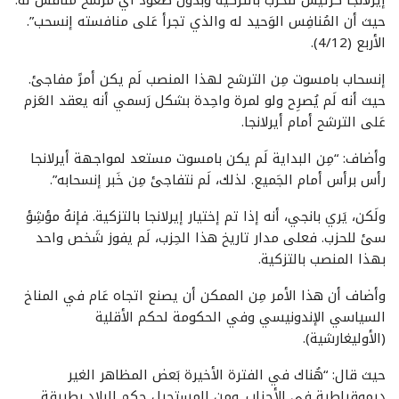
إيرلانجا كرئيس للحزب بالتزكية وبدون صعود أي مُرشح منافس لَهُ.
حيث أن المُنافِس الوَحيد له والذي تجرأ عَلى منافسته إنسحب”.
الأربع (4/12).
إنسحاب بامسوت مِن الترشح لهذا المنصب لَم يكن أمرً مفاجئ.
حيث أنه لَم يُصرِح ولو لمرة واحِدة بشكل رَسمي أنه يعقد العَزم
عَلى الترشح أمام أيرلانجا.
وأضاف: “مِن البداية لَم يكن بامسوت مستعد لمواجهة أيرلانجا
رأس برأس أمام الجَميع. لذلك، لَم نتفاجئ مِن خَبر إنسحابه”.
ولَكن، يَري بانجي، أنه إذا تم إختيار إيرلانجا بالتزكية. فإنهُ مؤشِؤ
سئ للحزب. فعلى مدار تاريخ هذا الحِزب، لَم يفوز شَخص واحد
بهذا المنصب بالتزكية.
وأضاف أن هذا الأمر مِن الممكن أن يصنع اتجاه عَام في المناخ
السياسي الإندونيسي وفي الحكومة لحكم الأقلية
(الأوليغارشية).
حيث قال: “هُناك في الفترة الأخيرة بَعض المظاهر الغير
ديموقراطية في الأحزاب. ومن المستحيل حكم البلاد بطريقة