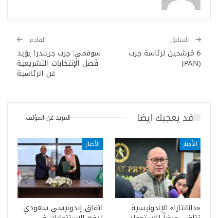
السابق
القادم
6 مُرشحين لرئاسة حِزب
سوفمي: حِزب جريندرا يؤيد
(PAN)
فَصل الإنتخابات التشريعية
عَن الرئاسية
قد يعجبك ايضا
المزيد عن المؤلف
الأخبار
الأخبار
«دانانتارا» الإندونيسية
اتفاق إندونيسي سعودي