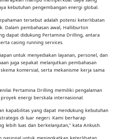
tnya kebutuhan pengembangan energi global.
epahaman tersebut adalah potensi keterlibatan
ak. Dalam pembahasan awal, Halliburton
g dapat didukung Pertamina Drilling, antara
 serta casing running services.
siapan untuk menyediakan layanan, personel, dan
ahaan juga sepakat melanjutkan pembahasan
an, skema komersial, serta mekanisme kerja sama
enilai Pertamina Drilling memiliki pengalaman
proyek energi berskala internasional.
dan kapabilitas yang dapat mendukung kebutuhan
trategis di luar negeri. Kami berharap
 lebih luas dan berkelanjutan,” kata Ankush.
n nasional untuk meningkatkan keterlibatan