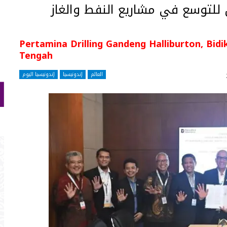
ن للتوسع في مشاريع النفط والغاز
Pertamina Drilling Gandeng Halliburton, Bid
Tengah
العالم
إندونيسيا
إندونيسيا اليوم