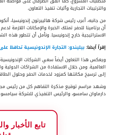
متطلبات المشروع، كما اتفق الطرفان على مواصلة المن
والترتيبات التجارية وآليات تنفيذ التعاون.
من جانبه، أعرب رئيس شركة هاليبرتون إندونيسيا، أنكوش
أن برتامينا للحفر تمتلك الخبرة والإمكانات اللازمة لدع
الاستراتيجية خارج إندونيسيا. ونأمل أن تتطور هذه ا
إقرأ أيضا
:
بيليندو: التجارة الإندونيسية تحافظ ع
ويعكس هذا التعاون أيضاً سعي الشركات الإندونيسية 
العالمية. ومن خلال الاستفادة من الشراكات الدولية و
إلى ترسيخ مكانتها كمزود لخدمات الحفر وحلول الطاقة ا
وشهد مراسم توقيع مذكرة التفاهم كل من رئيس مجلس 
دارماوان سامسو، والرئيس التنفيذي للشركة سيامسو ي
تابع الأخبار و