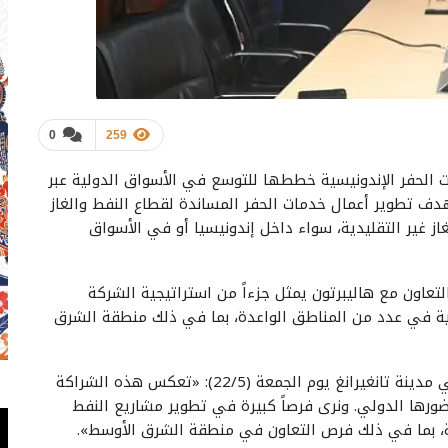
0
259
ت الحفر الإندونيسية خططها للتوسع في الأسواق الدولية عبر
دف تطوير أعمال خدمات الحفر المساندة لقطاع النفط والغاز
غاز غير التقليدية، سواء داخل إندونيسيا أو في الأسواق
تعاون مع هاليبرتون يمثل جزءاً من استراتيجية الشركة
رية في عدد من المناطق الواعدة، بما في ذلك منطقة الشرق
وأضاف في بيان رسمي عقب توقيع مذكرة التفاهم في مدينة تانغيرانغ يوم الجمعة (22/5): «تعكس هذه الشراكة
حضورها الدولي. ونرى فرصاً كبيرة في تطوير مشاريع النفط
يدية، بما في ذلك فرص التعاون في منطقة الشرق الأوسط».