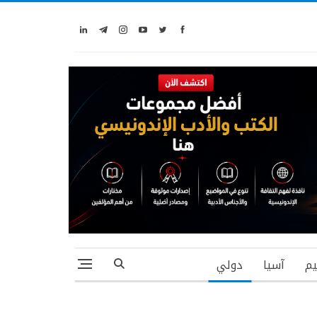
يم
آسيا
دولي