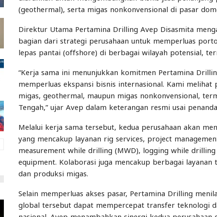
(geothermal), serta migas nonkonvensional di pasar dom
Direktur Utama Pertamina Drilling Avep Disasmita meng
bagian dari strategi perusahaan untuk memperluas porto
lepas pantai (offshore) di berbagai wilayah potensial, 
“Kerja sama ini menunjukkan komitmen Pertamina Drilli
memperluas ekspansi bisnis internasional. Kami meliha
migas, geothermal, maupun migas nonkonvensional, ter
Tengah,” ujar Avep dalam keterangan resmi usai penand
Melalui kerja sama tersebut, kedua perusahaan akan menj
yang mencakup layanan rig services, project management, f
measurement while drilling (MWD), logging while drillin
equipment. Kolaborasi juga mencakup berbagai layanan t
dan produksi migas.
Selain memperluas akses pasar, Pertamina Drilling menil
global tersebut dapat mempercepat transfer teknologi 
nasional. Avep menambahkan sinergi kedua perusahaan