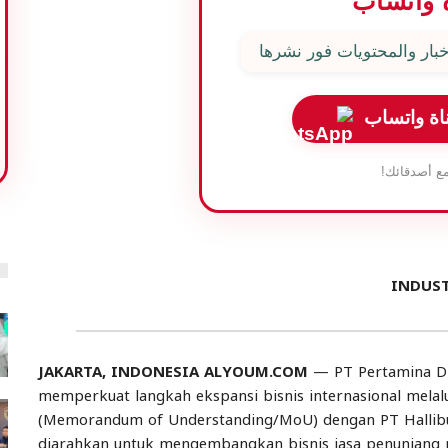
 واتساب
بار والمحتويات فور نشرها
اة واتساب
ع أصدقائك!
JAKARTA, INDONESIA ALYOUM.COM
— PT Pertamina Dril
memperkuat langkah ekspansi bisnis internasional mel
(Memorandum of Understanding/MoU) dengan PT Halliburt
diarahkan untuk mengembangkan bisnis jasa penunjang