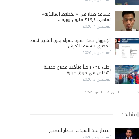
مساعد طيار في «الخطوط الماليزية»
تقاضى ٢١٩٫٤ مليون روبية…
أغسطس 4, 2026
الإنتربول يصدر نشرة حمراء بحق الشيخ أحمد
المصري بتهمة التحرش
أغسطس 4, 2026
إجلاء ٢٣٤ راكباً وتأكيد مصرع خمسة
أشخاص في حريق عبارة…
أغسطس 3, 2026
السابق
التالي
1 من 1٬629
مقالات
انتصار عبد السيد… انتصار للتغيير
أغسطس 6, 2026