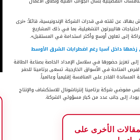
اقشات التفصيلية بشأن الجوانب الفنية ونطاق الأعمال
 بهالا، عن ثقته في قدرات الشركة الإندونيسية، قائلاً: «نرى
م احتياجات هاليبرتون التشغيلية، بما في ذلك المشاريع
لشراكة إلى تعاون أوسع وأكثر استدامة في المستقبل».
لى زخمها داخل آسيا رغم اضطرابات الشرق الأوسط
إلى تعزيز حضورها في سلاسل الإمداد الخاصة بصناعة الطاقة
الفرص المتاحة في الأسواق الخارجية، تسعى برتامينا للحفر
لمساندة القادر على المنافسة إقليمياً وعالمياً.
مفوضي شركة برتامينا إنترناشونال للاستكشاف والإنتاج
ودا، إلى جانب عدد من كبار مسؤولي الشركة.
المقالات الأخرى على