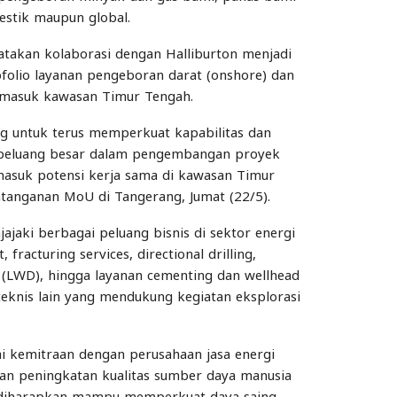
estik maupun global.
atakan kolaborasi dengan Halliburton menjadi
folio layanan pengeboran darat (onshore) dan
termasuk kawasan Timur Tengah.
ng untuk terus memperkuat kapabilitas dan
t peluang besar dalam pengembangan proyek
masuk potensi kerja sama di kawasan Timur
atanganan MoU di Tangerang, Jumat (22/5).
ajaki berbagai peluang bisnis di sektor energi
racturing services, directional drilling,
g (LWD), hingga layanan cementing dan wellhead
eknis lain yang mendukung kegiatan eksplorasi
ai kemitraan dengan perusahaan jasa energi
dan peningkatan kualitas sumber daya manusia
 diharapkan mampu memperkuat daya saing