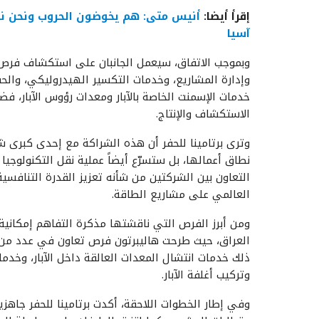
إقرأ أيضا
:
أنيس متى: هم يخوضون الحروب ونحن نج
آسيا
وبموجب الاتفاق، سيعمل الجانبان على استكشاف فرص
وإدارة المشاريع، وخدمات التكسير الهيدروليكي، والحف
خدمات الإسمنت الخاصة بالآبار ومعدات رؤوس الآبار، ف
الاستكشاف والإنتاج.
وترى برتامينا للحفر أن هذه الشراكة مع إحدى كبرى
نطاق أعمالها، بل ستسرّع أيضاً عملية نقل التكنولوجيا
التعاون بين الشركتين من شأنه تعزيز القدرة التنافس
العالمي على مشاريع الطاقة.
ومن أبرز الفرص التي ناقشتها مذكرة التفاهم إمكانية
العراق، حيث طرحت هاليبرتون فرص تعاون في عدد من 
ذلك خدمات انتشال المعدات العالقة داخل الآبار، وخدمات
وتركيب أغلفة الآبار.
وفي إطار الخطوات اللاحقة، أكدت برتامينا للحفر جاهزيت