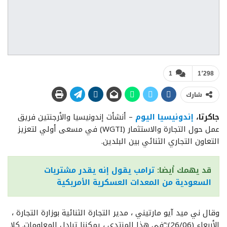
1
1٬298
شارك
جاكرتا،
إندونيسيا اليوم
– أنشأت إندونيسيا والأرجنتين فريق
عمل حول التجارة والاستثمار (WGTI) في مسعى أولي لتعزيز
التعاون التجاري الثنائي بين البلدين.
قد يهمك أيضا:
ترامب يقول إنه يقدر مشتريات
السعودية من المعدات العسكرية الأمريكية
وقال ني ميد آيو مارتيني ، مدير التجارة الثنائية بوزارة التجارة ،
الأربعاء (26/06):”في هذا المنتدى ، يمكننا تبادل المعلومات. كلا