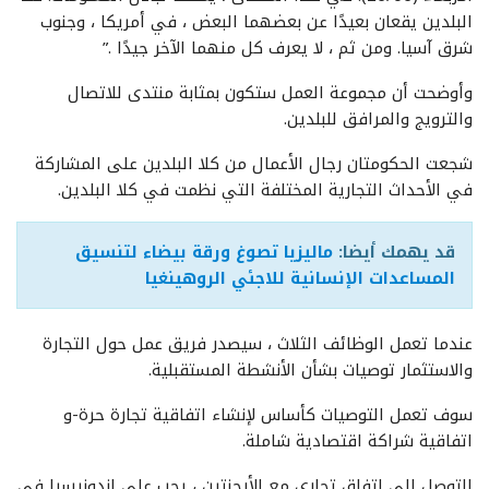
البلدين يقعان بعيدًا عن بعضهما البعض ، في أمريكا ، وجنوب
شرق آسيا. ومن ثم ، لا يعرف كل منهما الآخر جيدًا .”
وأوضحت أن مجموعة العمل ستكون بمثابة منتدى للاتصال
والترويج والمرافق للبلدين.
شجعت الحكومتان رجال الأعمال من كلا البلدين على المشاركة
في الأحداث التجارية المختلفة التي نظمت في كلا البلدين.
قد يهمك أيضا:
ماليزيا تصوغ ورقة بيضاء لتنسيق
المساعدات الإنسانية للاجئي الروهينغيا
عندما تعمل الوظائف الثلاث ، سيصدر فريق عمل حول التجارة
والاستثمار توصيات بشأن الأنشطة المستقبلية.
سوف تعمل التوصيات كأساس لإنشاء اتفاقية تجارة حرة-و
اتفاقية شراكة اقتصادية شاملة.
للتوصل إلى اتفاق تجاري مع الأرجنتين ، يجب على إندونيسيا في