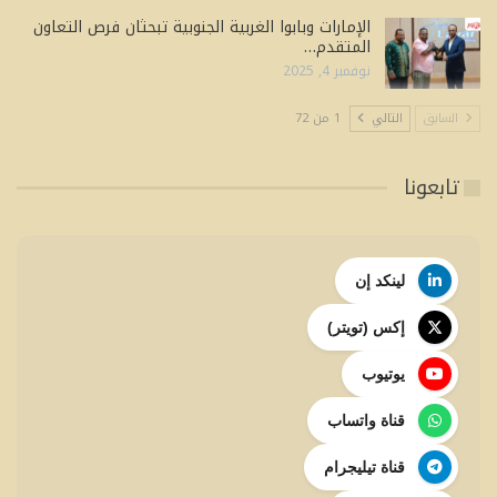
الإمارات وبابوا الغربية الجنوبية تبحثان فرص التعاون
المتقدم…
نوفمبر 4, 2025
السابق
التالي
1 من 72
تابعونا
لينكد إن
إكس (تويتر)
يوتيوب
قناة واتساب
قناة تيليجرام