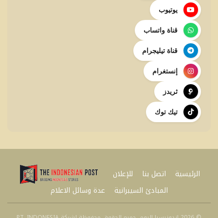
يوتيوب
قناة واتساب
قناة تيليجرام
إنستغرام
ثريدز
تيك توك
الرئيسية
اتصل بنا
للإعلان
المبادئ السيبرانية
عدة وسائل الاعلام
© 2026 إندونيسيا اليوم. جميع الحقوق محفوظة لشركة PT. INDONESIA