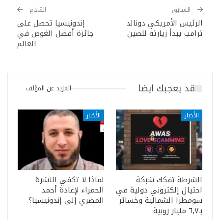
السابق
القادم
الرئيس الأمريكي دونالد
إندونيسيا تحصل على
ترامب يبدأ زيارته للصين
جائزة أفضل الغوص في
العالم
قد يعجبك ايضا
المزيد عن المؤلف
الأخبار
الأخبار
الشرطة تفكك شبكة
لماذا لا تكفي النشرة
احتيال إلكتروني دولية في
الحمراء لإعادة أحمد
سومطرا الشمالية وخسائر
المصري إلى إندونيسيا؟
بـ٦٫٧ مليار روبية