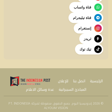
قناة واتساب
قناة تيليجرام
إنستغرام
ثريدز
تيك توك
الرئيسية
اتصل بنا
للإعلان
المبادئ السيبرانية
عدة وسائل الاعلام
© 2026 إندونيسيا اليوم. جميع الحقوق محفوظة لشركة PT. INDONESIA
ALYOUM VISION