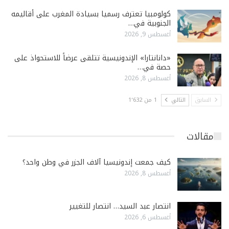
كولومبيا تعترف رسميا بسيادة المغرب على أقاليمه
الجنوبية في…
أغسطس 9, 2026
«دانانتارا» الإندونيسية تتلقى عرضاً للاستحواذ على
حصة في…
أغسطس 8, 2026
السابق
التالي
1 من 1٬632
مقالات
كيف جمعت إندونيسيا آلاف الجزر في وطن واحد؟
أغسطس 8, 2026
انتصار عبد السيد… انتصار للتغيير
أغسطس 6, 2026