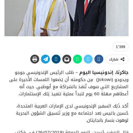
1٬399
شارك
جاكرتا، إندونيسيا اليوم
– طَلب الرئيس الإندونيسي جوجو
ويدودو (Jokowi) مِن حكومته أن يَضعوا اللمسات الأخيرة على
المشاريع التي سَوف تُنفذ بالشراكة مع أبوظبي. حيث أنه
أعطاهم مهلة 60 يوم لتبدأ عملية تنفيذ تِلك الإستثمارات.
أكد ذَلِك السفير الإندونيسي لدى الإمارات العربية المتحدة،
حُسين باغيس بَعد اجتماعه مع وزير تَنسيق الشؤون البحرية
لوهوت بنسار بانجايتان.
قال السَفير حُسين، اليوم الجمعة (26/07/2019) في مَكتب