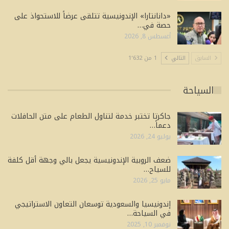
«دانانتارا» الإندونيسية تتلقى عرضاً للاستحواذ على
حصة في…
أغسطس 8, 2026
السابق
التالي
1 من 1٬632
السياحة
جاكرتا تختبر خدمة لتناول الطعام على متن الحافلات
دعماً…
يوليو 24, 2026
ضعف الروبية الإندونيسية يجعل بالي وجهة أقل كلفة
للسياح…
مايو 25, 2026
إندونيسيا والسعودية توسعان التعاون الاستراتيجي
في السياحة…
نوفمبر 10, 2025