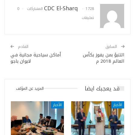
CDC El-Sharq
1728 المشاركات
0
تعليقات
السابق
القادم
التنبؤ بمن يفوز بكأس
أماكن سياحية مجانية في
العالم 2018 م
لابوان باجو
قد يعجبك ايضا
المزيد عن المؤلف
الأخبار
الأخبار