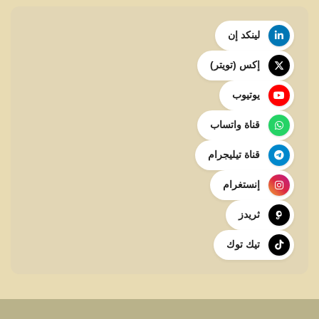
لينكد إن
إكس (تويتر)
يوتيوب
قناة واتساب
قناة تيليجرام
إنستغرام
ثريدز
تيك توك