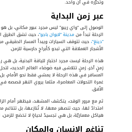
وتحرّره في آن واحد.
عبر زمن البداية
الوصول إلى “واي ريبو” ليس مجرد عبور مكاني، بل هو اج
الرحلة تبدأ من
مدينة
“
لابوان
باجو
“
، حيث تشق الطرق الج
“
دينغ
“،
حيث تتوقف السيارات ويبدأ المسار الحقيقي من ث
الأشجار العملاقة التي تبدو كأبراجٍ حارسية للزمن.
هذه الرحلة ليست مجرد اختبارٍ للياقة البدنية، بل هي
زمنٍ آخر، زمنٍ تتلاشى فيه ضوضاء العالم الحديث، لتح
المسافر في هذه الرحلة لا يمشي فقط نحو الأمام، بل 
غمرة التحولات المعاصرة، مثلما يروي النهر قصصه في 
الأفق.
ثم مع مرور الوقت، يتكشف المشهد، فيظهر أمام الزائر
امتدادٌ لها، حيث تنصهر معها، لا تُنازعها، بل تتناغم 
هياكل معماريّة، بل هي تجسيدٌ لحياةٍ لا تخضع للزمن، 
تناغم الإنسان والمكان