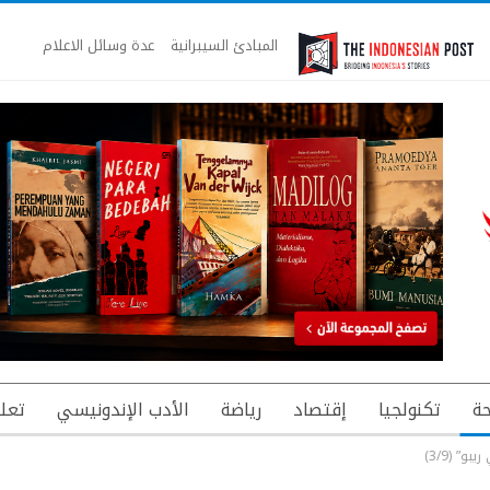
المبادئ السيبرانية
عدة وسائل الاعلام
ة
تكنولجيا
إقتصاد
رياضة
الأدب الإندونيسي
تعل
” (3/9)