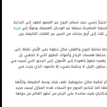
تيازٌ زمني، حيث تسافر الروح عبر العصور لتعود إلى البداية.
بلية المتعرجة سبلها عبر الوديان العميقة، وصولًا إلى
قرية
لاث إلى أربع ساعات من السير عبر الغابات الكثيفة، بين
 رحلة شاملة للروح والعقل، فكل خطوة على الأرض تنقلك إلى
ل محلها همسات الرياح وأصوات الطيور التي لا تنتهي. إن
يغمره شعورٌ بالعودة إلى الأصول، إلى الجذور التي نُسيت في
سكون الليل، لا يحتفظ بشيء إلا بالصوت الذي يتردد في
 ثمانية منازل مخروطية، تقف بثبات وسط الطبيعة، وكأنها
معها كما تتناغم النجوم مع السماء. هذه المنازل ليست مجرد
لحكاياتٍ بقيت صامدة على الرغم من تطور العالم من حولها.