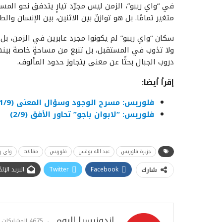
في “واي ريبو”، الزمن ليس مجرّد تيارٍ يتدفق نحو الم
متغير تمامًا. بل هو توازنٌ بين الاثنين، بين الإنسان وال
سكان “واي ريبو” لم يكونوا مجرد عابرين في الزمن، بل
ولا تذوب في المستقبل، بل تنبع من مساحةٍ خاصة بينه
دروب الجبال بحثًا عن معنى يتجاوز حدود المألوف.
إقرأ أيضا:
فلوريس: مسرح الوجود وسؤال المعنى (1/9)
فلوريس: “لابوان باجو” تحاور الأفق (2/9)
جزيرة فلوريس
عبد الله بوقس
فلوريس
مقالات
واي ري
Facebook
Twitter
البريد الإ
شارك
إندونيسيا اليوم
4675 المشاركات