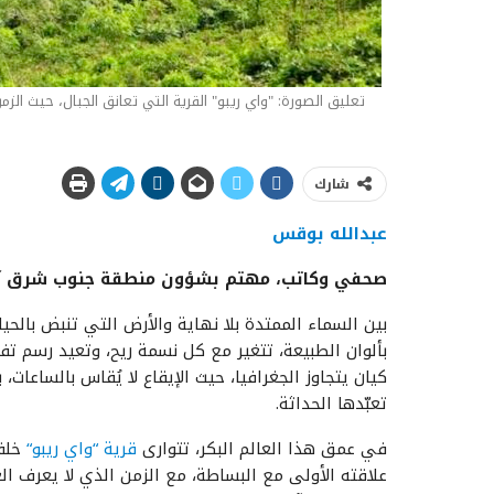
تعليق الصورة: "واي ريبو" القرية التي تعانق الجبال، حيث الزم
شارك
عبدالله بوقس
صحفي وكاتب، مهتم بشؤون منطقة جنوب شرق آسي
بين السماء الممتدة بلا نهاية والأرض التي تنبض بالح
بألوان الطبيعة، تتغير مع كل نسمة ريح، وتعيد رسم تف
كيان يتجاوز الجغرافيا، حيث الإيقاع لا يُقاس بالساعات
تعبّدها الحداثة.
في عمق هذا العالم البكر، تتوارى
قرية
“
واي
ريبو
“
خلف 
علاقته الأولى مع البساطة، مع الزمن الذي لا يعرف الع