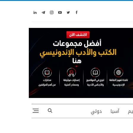
يم
آسيا
دولي