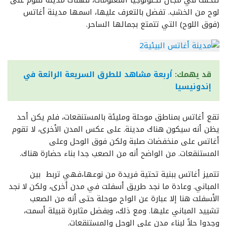
تتخلف في مجال تكنولوجيا المعلومات، فهناك مدينة تقوم على
لوح من الخشب. تفضل بالتعرف عليها، اسمها مدينة أغاتس
(فوق اللوح) التي تتمتع بجمالها الساحر.
قد يهمك:
أربعة مشاهد للطرق السريعة الرائعة في
إندونيسيا
تقع أغاتس بمناطق موحلة ومليئة بالمستنقعات، فلم يكن أحد
يظن أنه سيكون هناك مدينة. على عكس المدن الأخرى، لا تقوم
أغاتس على منخفضات صلبة ولكن فوق الوحل وعلى
المستنقعات. من الواضح أنه من الصعب جدا بناء حضارة هناك.
تتميز أغاتس ببنية تحتية فريدة من نوعها،فهي تربط بين
المباني. وعادة ما نجد طريق أسفلت في مدن أخرى، ولكن لا نجد
الأسفلت هنا إلا عبارة عن الواح موحلة حتى أنه من الصعب
تشييد المباني عليها. ومع ذلك، وبفضل مثابرة قبيلة أسمت،
وجدوا حلاً لبناء مدن على الوحل والمستنقعات.