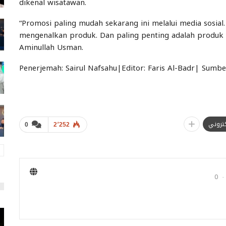
dikenal wisatawan.
“Promosi paling mudah sekarang ini melalui media sosial
mengenalkan produk. Dan paling penting adalah produk y
Aminullah Usman.
Penerjemah: Sairul Nafsahu|Editor: Faris Al-Badr| Sumb
لكتروني
0
2٬252
0