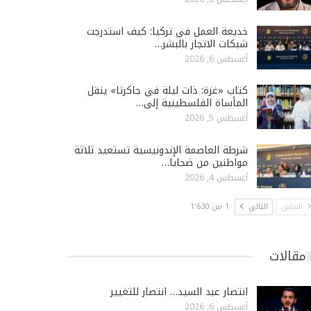
خديعة العمل في تركيا: كيف استدرجت
شبكات الاتجار بالبشر…
أغسطس 6, 2026
كتاب «غزة: ذات ليلة في جاكرتا» ينقل
المأساة الفلسطينية إلى…
أغسطس 5, 2026
شرطة العاصمة الإندونيسية تستعيد ثلاثة
مواطنين من ضحايا…
أغسطس 4, 2026
السابق
التالي
1 من 1٬630
مقالات
انتصار عبد السيد… انتصار للتغيير
أغسطس 6, 2026