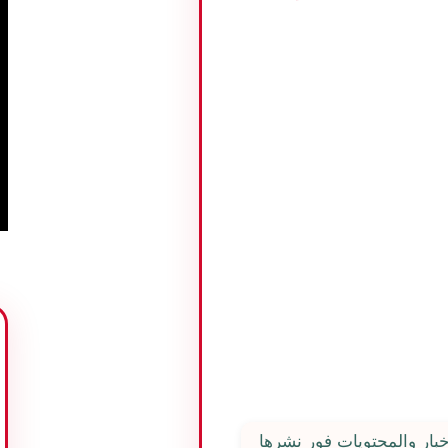
ن
بار والمحتويات فور نشرها