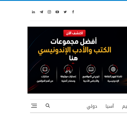
يم
آسيا
دولي