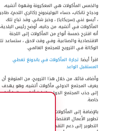
والخمس المأكولات هي المعكرونة وقهوة أتشيه،
ودجاج تانكاب، حساء البولينجونج (كالري اللحم)، طاج
، آيسو غني (سريكايا) ، وخبز شاني. وقد تباع تلك
المأكولات في أتشيه. من جانبه، أوضح رئيس البلدية،
أنه اقترح خمسة أنواع من المأكولات إلى اللجنة
الاقتصادية والصناعية. وفي وقت لاحق ، ستساعد تل
الوكالة في الترويج للمجتمع العالمي.
اقرأ أيضا:
تجارة المأكولات في باندونغ تعطي
المستقبل الواعد
وأضاف قائلا، من خلال هذا الترويج، من المتوقع أن
يعرف المجتمع الدولي مأكولات أتشيه. وهو يهدف
إلى جذب المجتمع الدولي لزيارة أتشيه وباندا أتشيه
خاصة.
بالإضافة إلى المأكولات، فإن رئيس البلدية يركز على
تطوير الأعمال الاقتصادية الإبداعية. ويهدف هذا
التطوير إلى دعم التقدم في قطاع السياحة في باند