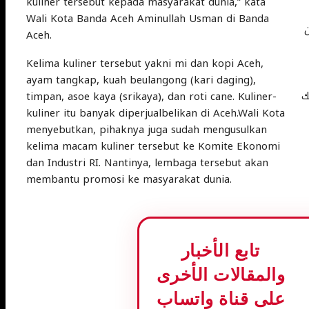
kuliner tersebut kepada masyarakat dunia,” kata
Wali Kota Banda Aceh Aminullah Usman di Banda
ن
Aceh.
Kelima kuliner tersebut yakni mi dan kopi Aceh,
ayam tangkap, kuah beulangong (kari daging),
ك
timpan, asoe kaya (srikaya), dan roti cane. Kuliner-
kuliner itu banyak diperjualbelikan di Aceh.Wali Kota
menyebutkan, pihaknya juga sudah mengusulkan
kelima macam kuliner tersebut ke Komite Ekonomi
dan Industri RI. Nantinya, lembaga tersebut akan
membantu promosi ke masyarakat dunia.
تابع الأخبار
والمقالات الأخرى
ا
على قناة واتساب