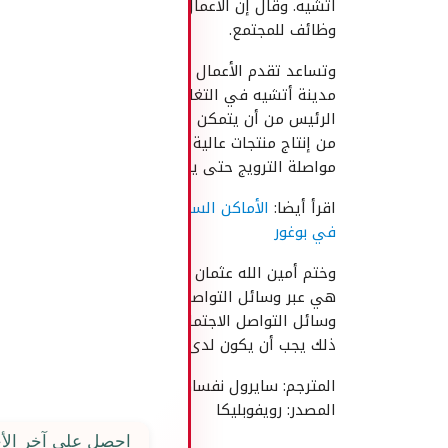
أتشيه. وقال إن الأعمال الاقتصادية تقدر على فتح
وظائف للمجتمع.
وتساعد تقدم الأعمال الاقتصادية الإبداعية، حكومة
مدينة أتشيه في التغلب على البطالة والفقر. ويأمل
الرئيس من أن يتمكن العاملون الاقتصاديون المبدعو
من إنتاج منتجات عالية الجودة. وبشكل خاص ، يجب
مواصلة الترويج حتى يكون المنتج معروفًا للسياح.
اقرأ أيضا:
الأماكن السياحية الشهيرة والرومانسية
في بوغور
وختم أمين الله عثمان قوله: “من أسهل الترويج الآن
هي عبر وسائل التواصل الاجتماعي، لذلك استخدموا
وسائل التواصل الاجتماعي لترويج المنتج ، والأهم من
ذلك يجب أن يكون لدى المنتج جودة”.
المترجم: سايرول نفساهو | المحرر: فارس البدر |
المصدر: رويفوبليكا
احصل على آخر الأخ