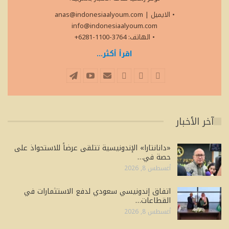
• الايميل
|
anas@indonesiaalyoum.com
info@indonesiaalyoum.com
• الهاتف: 3764-1100-6281+
اقرأ أكثر...
آخر الأخبار
«دانانتارا» الإندونيسية تتلقى عرضاً للاستحواذ على
حصة في…
أغسطس 8, 2026
اتفاق إندونيسي سعودي لدفع الاستثمارات في
القطاعات…
أغسطس 8, 2026