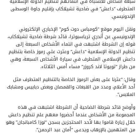
سبعة أشخاص للاشتباه في انتمائهم لتنظيم الدولة الإسلامية
المتطرف “داعش” في ضاحية تشيلاكاب بإقليم جاوة الوسطى
الإندونيسي.
ونقل اليوم موقع “كومباس دوت كوم” الإخباري الإلكتروني
الإندونيسي عن أندري ترياسبوترا، قائد شرطة ضاحية تشيلاكاب،
قوله إن الشرطة اشتبهت في انتماء الأشخاص السبعة إلى
تنظيم الدولة الإسلامية “داعش” وعثرت علي رموز خاصة بتنظيم
داعش الإسلامي المتطرف في سيارة الأشخاص السبعة، وهي
من طراز “تويوتا لاند كروزر” مساء أمس الثلاثاء.
وقال: “عثرنا على بعض الرموز الخاصة بالتنظيم المتطرف مثل
أحد الأعلام، وعدد من القبعات والقمصان وبعض دبابيس ومشابك
الملابس”.
وأوضح قائد شرطة الضاحية أن الشرطة اشتبهت في هذه
المجموعة من الأشخاص عندما أحضروا معهم علم تنظيم داعش
خلال زيارة قاموا بها لأحد المحتجزين بسجن “نوزا كامبانجان” وهو
من المتهمين بالإرهاب ويدعى “أمان عبد الرحمن”.