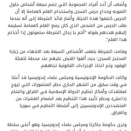
وأضاف أن أحد أفراد المجموعة التي تضم سبعة أشخاص حاول
التمويه وخداع حرس السجن واستخدام العلم كعمامة إلا أن
الحرس كشفوا هذه الحيلة. وأشار قائد الشرطة إلى أنه عندما
طلب الحرس من الشخص الذي كان يضع العلم كعمامة تسليمه
إليهم هددهم بقوله “أنتم يا رجال الشرطة ستموتون إذا أخذتم
هذا العلم”.
وقامت الشرطة بتعقب الأشخاص السبعة بعد الانتهاء من زيارة
المحتجز للسجن؛ حيث ألقوا القبض عليهم عند محطة لتعبئة
الوقود وتم اتخاذ الإجراءات القانونية تجاههم.
وكانت الحكومة الإندونيسية ومجلس علماء إندونيسيا قد أعلنا
في وقت سابق من الشهر الجاري حظر المنشورات التي تروج
لمعتقدات وأفكار تنظيم الدولة الإسلامية في العراق والشام
(داعش)، وحظر تأييد هذا التنظيم بعد انضمام العشرات من
المتشددين الإندونيسيين إلى أنشطة التنظيم في سوريا
والعراق.
وترى حكومة جاكرتا ومجلس علماء إندونيسيا، وهو أعلى سلطة