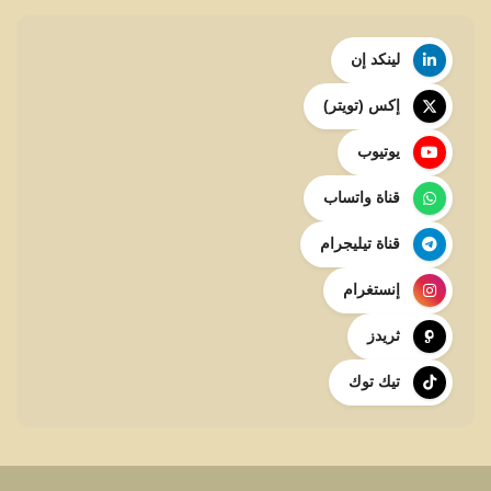
لينكد إن
إكس (تويتر)
يوتيوب
قناة واتساب
قناة تيليجرام
إنستغرام
ثريدز
تيك توك