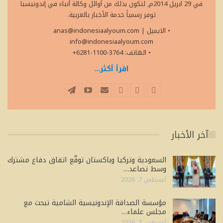
في 29 ابريل 2014م, لتكون بذلك من أوائل وكالة أنباء في إندونيسيا
توفر رسمياً خدمة الأخبار بالعربية.
• الايميل
|
anas@indonesiaalyoum.com
info@indonesiaalyoum.com
• الهاتف: 3764-1100-6281+
اقرأ أكثر...
آخر الأخبار
السعودية وتركيا وباكستان توقّع اتفاق دفاع مشترك
وسط تصاعد…
أغسطس 7, 2026
مؤسسة الصداقة الإندونيسية الشامية تبحث مع
مجلس علماء…
أغسطس 7, 2026