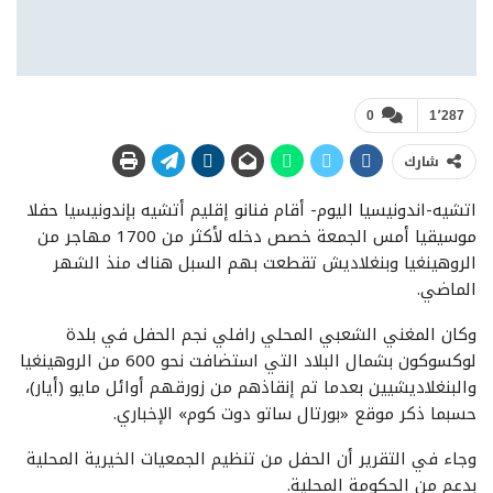
0
1٬287
شارك
اتشيه-اندونيسيا اليوم- أقام فنانو إقليم أتشيه بإندونيسيا حفلا
موسيقيا أمس الجمعة خصص دخله لأكثر من 1700 مهاجر من
الروهينغيا وبنغلاديش تقطعت بهم السبل هناك منذ الشهر
الماضي.
وكان المغني الشعبي المحلي رافلي نجم الحفل في بلدة
لوكسوكون بشمال البلاد التي استضافت نحو 600 من الروهينغيا
والبنغلاديشيين بعدما تم إنقاذهم من زورقهم أوائل مايو (أيار)،
حسبما ذكر موقع «بورتال ساتو دوت كوم» الإخباري.
وجاء في التقرير أن الحفل من تنظيم الجمعيات الخيرية المحلية
بدعم من الحكومة المحلية.