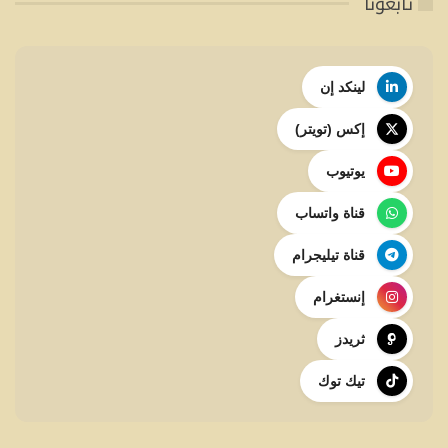
تابعونا
لينكد إن
إكس (تويتر)
يوتيوب
قناة واتساب
قناة تيليجرام
إنستغرام
ثريدز
تيك توك