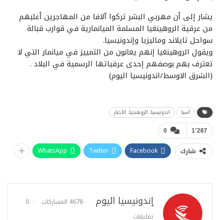
يشار إلى أن مهربي البشر تركوا آلافا من المهاجرين أغلبهم
من عرقية الروهينغيا المسلمة الميانمارية في قوارب قبالة
سواحل تايلاند وماليزيا وإندونيسيا.
ويقول الروهينغيا إنهم يعانون من التمييز في ميانمار التي لا
تعترف بهم بوصفهم إحدى عرقياتها الرسمية في البلاد .
(الشرق الاوسط/اندونيسيا اليوم)
آسيا
اندونيسيا، الروهنجيا، اﻷخبار
0
1٬287
WhatsApp
Twitter
Facebook
شارك
إندونيسيا اليوم
4678 المشاركات
0
تعليقات