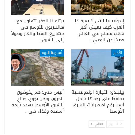
إندونيسيا التي لا يعرفها
برتامينا للحفر تتعاون مع
العرب كيف يعيش أكبر
هاليبرتون للتوسع في
شعب مسلم في العالم
مشاريع النفط والغاز وصولاً
بعيدًا عن الوعي…
إلى الشرق…
الأخبار
أسلوبنا اليوم
بيليندو: التجارة الإندونيسية
أنيس متى: هم يخوضون
تحافظ على زخمها داخل
الحروب ونحن نجوع، صراع
آسيا رغم اضطرابات الشرق
الشرق الأوسط يهدد بأزمة
الأوسط
أسمدة وغذاء في…
السابق
التالي