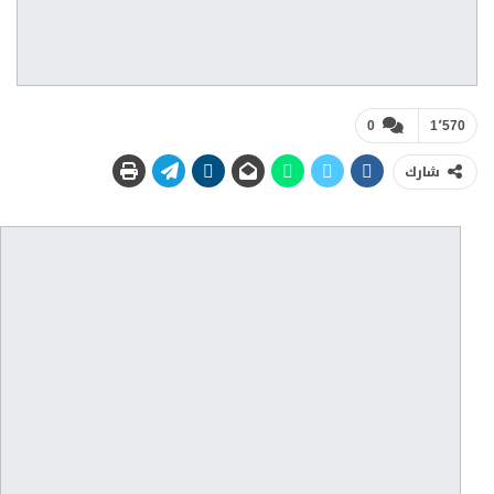
0
1٬570
شارك