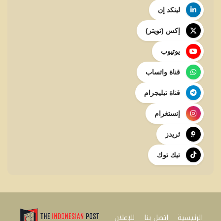
لينكد إن
إكس (تويتر)
يوتيوب
قناة واتساب
قناة تيليجرام
إنستغرام
ثريدز
تيك توك
الرئيسية
اتصل بنا
للإعلان