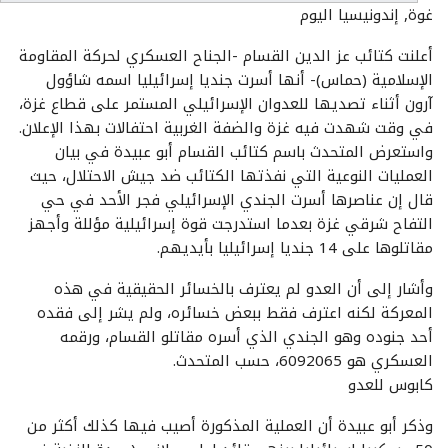
غوة, إندونيسيا اليوم
أعلنت كتائب عز الدين القسام -الجناح العسكري لحركة المقاومة
الإسلامية (حماس)- أنها أسرت جنديا إسرائيليا اسمه شاؤول
آرون أثناء تصديها للعدوان الإسرائيلي المستمر على قطاع غزة،
في وقت شهدت فيه غزة والضفة الغربية احتفالات بهذا الإعلان.
واستعرض المتحدث باسم كتائب القسام أبو عبيدة في بيان
العمليات النوعية التي نفذتها الكتائب ضد جيش الاحتلال، حيث
قال إن عناصرها أسرت الجندي الإسرائيلي فجر الأحد في حي
التفاح شرقي غزة بعدما استدرجت قوة إسرائيلية مؤللة وأجهز
مقاتلوها على 14 جنديا إسرائيليا بأيديهم.
وأشار إلى أن العدو لم يعترف بالخسائر الحقيقية في هذه
المعركة لكنه اعترف فقط ببعض خسائره، ولم يشر إلى فقده
أحد جنوده وهو الجندي الذي أسره مقاتلو القسام، ورقمه
العسكري هو 6092065، حسب المتحدث.
كابوس للعدو
وذكر أبو عبيدة أن العملية المذكورة أصيب فيها كذلك أكثر من