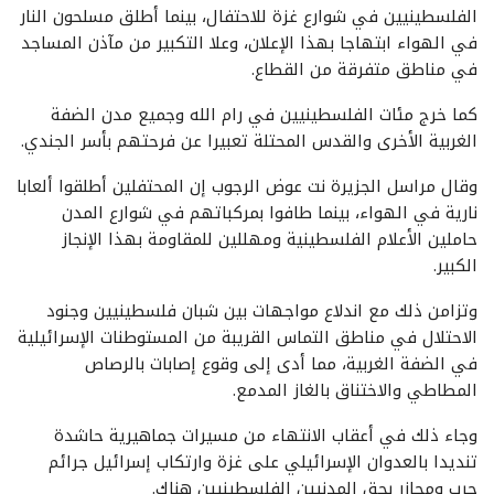
الفلسطينيين في شوارع غزة للاحتفال، بينما أطلق مسلحون النار
في الهواء ابتهاجا بهذا الإعلان، وعلا التكبير من مآذن المساجد
في مناطق متفرقة من القطاع.
كما خرج مئات الفلسطينيين في رام الله وجميع مدن الضفة
الغربية الأخرى والقدس المحتلة تعبيرا عن فرحتهم بأسر الجندي.
وقال مراسل الجزيرة نت عوض الرجوب إن المحتفلين أطلقوا ألعابا
نارية في الهواء، بينما طافوا بمركباتهم في شوارع المدن
حاملين الأعلام الفلسطينية ومهللين للمقاومة بهذا الإنجاز
الكبير.
وتزامن ذلك مع اندلاع مواجهات بين شبان فلسطينيين وجنود
الاحتلال في مناطق التماس القريبة من المستوطنات الإسرائيلية
في الضفة الغربية، مما أدى إلى وقوع إصابات بالرصاص
المطاطي والاختناق بالغاز المدمع.
وجاء ذلك في أعقاب الانتهاء من مسيرات جماهيرية حاشدة
تنديدا بالعدوان الإسرائيلي على غزة وارتكاب إسرائيل جرائم
حرب ومجازر بحق المدنيين الفلسطينيين هناك.