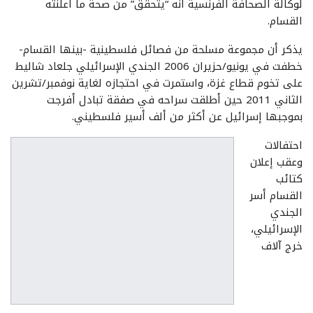
لوكالة الصحافة الفرنسية أنه “يتحقق” من صحة ما أعلنته
القسام.
يذكر أن مجموعة مسلحة من فصائل فلسطينية -بينها القسام-
خطفت في يونيو/حزيران 2006 الجندي الإسرائيلي جلعاد شاليط
على تخوم قطاع غزة، واستمرت في احتجازه لغاية نوفمبر/تشرين
الثاني 2011 حين أطلقت سراحه في صفقة تبادل أفرجت
بموجبها إسرائيل عن أكثر من ألف أسير فلسطيني.
احتفالات
وعقب إعلان
كتائب
القسام أسر
الجندي
الإسرائيلي،
خرج آلاف