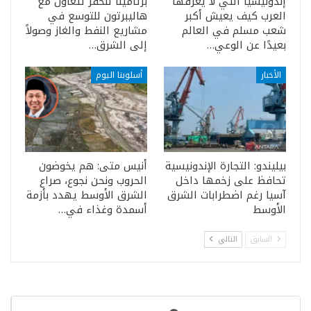
إندونيسيا التي لا يعرفها
برتامينا للحفر تتعاون مع
العرب كيف يعيش أكبر
هاليبرتون للتوسع في
شعب مسلم في العالم
مشاريع النفط والغاز وصولاً
بعيدًا عن الوعي…
إلى الشرق…
الأخبار
أسلوبنا اليوم
بيليندو: التجارة الإندونيسية
أنيس متى: هم يخوضون
تحافظ على زخمها داخل
الحروب ونحن نجوع، صراع
آسيا رغم اضطرابات الشرق
الشرق الأوسط يهدد بأزمة
الأوسط
أسمدة وغذاء في…
السابق
التالي