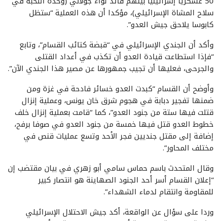
50 عسكريا إسرائيليا بينهم قائد لواء جولاني (وحدة النخبة في
سلاح المشاة الإسرائيلي)، مؤكدا أن هذه العملية “ستظل
كابوسا يلاحق جيش العدو”.
وأكد أن الجندي الإسرائيلي في “قبضة كتائب القسام”، وتابع
“فإذا استطاعت قيادة العدو أن تكذب في أعداد القتلى
والجرحى، فعليها أن تجيب جمهورها عن مصير هذا الجندي الآن”.
وأوضح أن القسام “كبدت العدو خسائر فادحة في غزة ومن
ضمنها تفجير دبابة في هجوم شرق خان يونس، وعملية إنزال
قتلت فيها ستة من جنود العدو”، كما “قامت بعملية إنزال خلف
خطوط العدو قتل فيها خمسة من جنود العدو في صوفا برفح،
إضافة إلى مقتل جنديين فجر الأحد وتسع عمليات قنص في
مختلف المحاور”.
وقال المتحدث باسم حماس سامي أبو زهري في بيان مقتضب إن
“إعلان القسام أسر أحد الجنود الصهاينة هو انتصار كبير
للمقاومة وانتقام لدماء الشهداء”.
وردا على سؤال عن الواقعة، أكد جيش الاحتلال الإسرائيلي