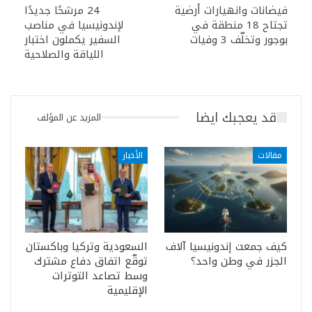
فيضانات وانهيارات أرضية
24 مرشحًا جديدًا
تجتاح 18 منطقة في
لإندونيسيا في مناصب
بوجور وتخلّف 3 وفيات
السفير يكملون اختبار
اللياقة والصلاحية
قد يعجبك ايضا
المزيد عن المؤلف
مقالات
الأخبار
كيف جمعت إندونيسيا آلاف
السعودية وتركيا وباكستان
الجزر في وطن واحد؟
توقّع اتفاق دفاع مشترك
وسط تصاعد التوترات
الإقليمية