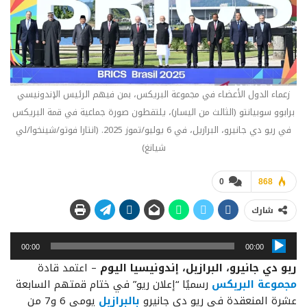
زعماء الدول الأعضاء في مجموعة البريكس، بمن فيهم الرئيس الإندونيسي
برابوو سوبيانتو (الثالث من اليسار)، يلتقطون صورة جماعية في قمة البريكس
في ريو دي جانيرو، البرازيل، في 6 يوليو/تموز 2025. (انتارا فوتو/شينخوا/لي
شيانغ)
0
868
شارك
مشغل
00:00
00:00
الصوت
ريو دي جانيرو، البرازيل، إندونيسيا اليوم
– اعتمد قادة
مجموعة البريكس
رسميًا “إعلان ريو” في ختام قمتهم السابعة
عشرة المنعقدة في ريو دي جانيرو
بالبرازيل
يومي 6 و7 من