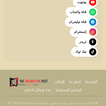
يوتيوب
قناة واتساب
قناة تيليجرام
إنستغرام
ثريدز
تيك توك
الرئيسية
اتصل بنا
للإعلان
المبادئ السيبرانية
عدة وسائل الاعلام
© 2026 إندونيسيا اليوم. جميع الحقوق محفوظة لشركة PT. INDONESIA