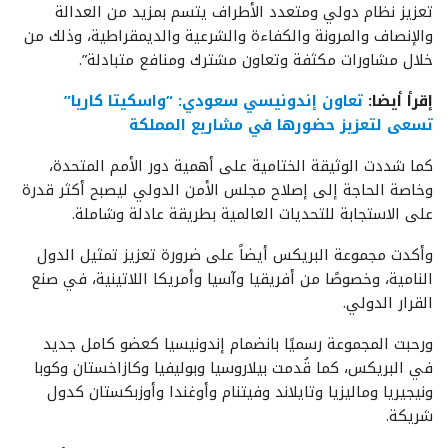
تعزيز نظام دولي ومتعدد الأطراف يتسم بمزيد من العدالة
والإنصاف والمرونة والكفاءة والشرعية والديمقراطية، وذلك من
خلال مشاورات مكثفة وتعاون مشترك ومنافع متبادلة”.
إقرأ أيضا:
تعاون إندونيسي سعودي: “واسكيتا كاريا”
تسعى لتعزيز حضورها في مشاريع المملكة
كما شددت الوثيقة الختامية على أهمية دور الأمم المتحدة،
وخاصة الحاجة إلى إصلاح مجلس الأمن الدولي ليصبح أكثر قدرة
على الاستجابة للتحديات العالمية بطريقة عادلة وشاملة.
وأكدت مجموعة البريكس أيضاً على ضرورة تعزيز تمثيل الدول
النامية، وخصوصًا من أفريقيا وآسيا وأمريكا اللاتينية، في صنع
القرار الدولي.
ورحبت المجموعة رسميًا بانضمام إندونيسيا كعضو كامل جديد
في البريكس، كما قُدمت بيلاروسيا وبوليفيا وكازاخستان وكوبا
ونيجيريا وماليزيا وتايلاند وفيتنام وأوغندا وأوزبكستان كدول
شريكة.