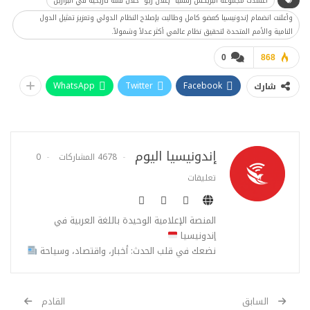
اعتمدت مجموعة البريكس رسمياً "إعلان ريو" خلال قمة تاريخية في البرازيل
وأعلنت انضمام إندونيسيا كعضو كامل وطالبت بإصلاح النظام الدولي وتعزيز تمثيل الدول
النامية والأمم المتحدة لتحقيق نظام عالمي أكثر عدلاً وشمولاً.
0
868
WhatsApp
Twitter
Facebook
شارك
إندونيسيا اليوم
4678 المشاركات
0
تعليقات
المنصة الإعلامية الوحيدة باللغة العربية في
إندونيسيا
نضعك في قلب الحدث: أخبار، واقتصاد، وسياحة
السابق
القادم