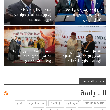
وزير إندونيسي: من الصعب
سيول تطلب وساطة
إقناع ترمب بالعودة إلى
إندونيسية لفتح حوار مع
اتفاق باريس
كوريا الشمالية
العاهل المغربي يمنح
سفارة المغرب في جاكرتا
السفير الإندونيسي السابق
تحتفي بذكرى عيد العرش
الوسام العلوي للحمالة…
وتعزز الشراكة مع…
تصفح التصنيف
السياسة
ARABIA DESERTA
أسلوبنا اليوم
إسلاميات
إندونيسيا اليوم
الأخبار
الإقتصاد
الاستقلال
التاريخ
التربية والتعليم
التقارير