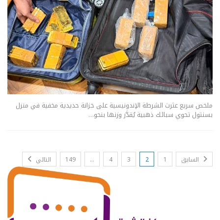
ملخص سريع عثرت الشرطة الإندونيسية على خزانة حديدية مخفية في منزل
بسنتول تحوي سبائك ذهبية يُقدَّر وزنها بنحو…
السابق
1
2
3
4
…
149
التالي