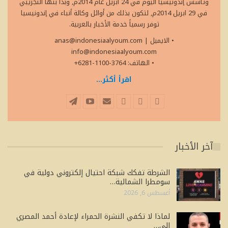
وتأسس إندونيسيا اليوم في 24 ابريل عام 2014م, وبدأ بثها التجريبي
في 29 ابريل 2014م, لتكون بذلك من أوائل وكالة أنباء في إندونيسيا
توفر رسمياً خدمة الأخبار بالعربية.
• الايميل
|
anas@indonesiaalyoum.com
info@indonesiaalyoum.com
• الهاتف: 3764-1100-6281+
اقرأ أكثر...
آخر الأخبار
الشرطة تفكك شبكة احتيال إلكتروني دولية في
سومطرا الشمالية…
أغسطس 6, 2026
لماذا لا تكفي النشرة الحمراء لإعادة أحمد المصري
إلى…