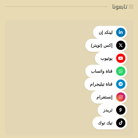
تابعونا
لينكد إن
إكس (تويتر)
يوتيوب
قناة واتساب
قناة تيليجرام
إنستغرام
ثريدز
تيك توك