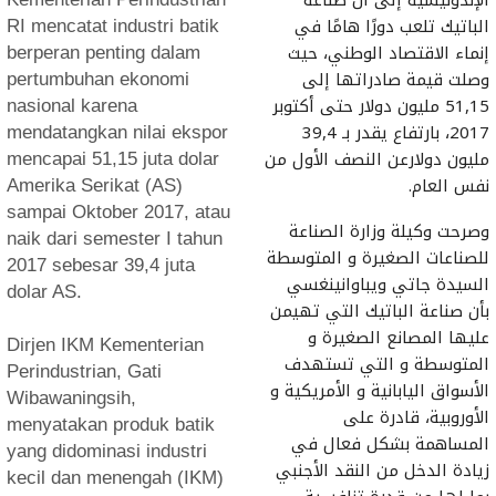
الباتيك تلعب دورًا هامًا في
RI mencatat industri batik
إنماء الاقتصاد الوطني، حيث
berperan penting dalam
وصلت قيمة صادراتها إلى
pertumbuhan ekonomi
51,15 مليون دولار حتى أكتوبر
nasional karena
2017، بارتفاع يقدر بـ 39,4
mendatangkan nilai ekspor
مليون دولارعن النصف الأول من
mencapai 51,15 juta dolar
نفس العام.
Amerika Serikat (AS)
sampai Oktober 2017, atau
وصرحت وكيلة وزارة الصناعة
naik dari semester I tahun
للصناعات الصغيرة و المتوسطة
2017 sebesar 39,4 juta
السيدة جاتي ويباوانينغسي
dolar AS.
بأن صناعة الباتيك التي تهيمن
عليها المصانع الصغيرة و
Dirjen IKM Kementerian
المتوسطة و التي تستهدف
Perindustrian, Gati
الأسواق اليابانية و الأمريكية و
Wibawaningsih,
الأوروبية، قادرة على
menyatakan produk batik
المساهمة بشكل فعال في
yang didominasi industri
زيادة الدخل من النقد الأجنبي
kecil dan menengah (IKM)