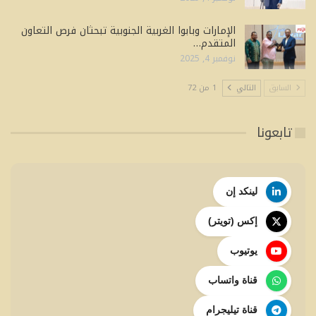
الإمارات وبابوا الغربية الجنوبية تبحثان فرص التعاون
المتقدم…
نوفمبر 4, 2025
السابق
التالي
1 من 72
تابعونا
لينكد إن
إكس (تويتر)
يوتيوب
قناة واتساب
قناة تيليجرام