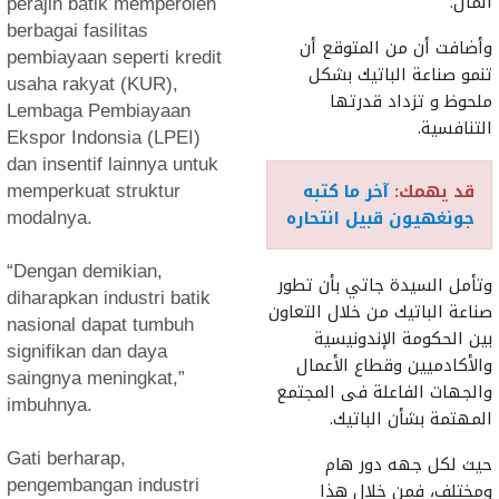
المال.
perajin batik memperoleh
berbagai fasilitas
وأضافت أن من المتوقع أن
pembiayaan seperti kredit
تنمو صناعة الباتيك بشكل
usaha rakyat (KUR),
ملحوظ و تزداد قدرتها
Lembaga Pembiayaan
التنافسية.
Ekspor Indonsia (LPEI)
dan insentif lainnya untuk
قد يهمك:
آخر ما كتبه
memperkuat struktur
جونغهيون قبيل انتحاره
modalnya.
“Dengan demikian,
وتأمل السيدة جاتي بأن تطور
diharapkan industri batik
صناعة الباتيك من خلال التعاون
nasional dapat tumbuh
بين الحكومة الإندونيسية
signifikan dan daya
والأكادميين وقطاع الأعمال
saingnya meningkat,”
والجهات الفاعلة فى المجتمع
imbuhnya.
المهتمة بشأن الباتيك.
Gati berharap,
حيث لكل جهه دور هام
pengembangan industri
ومختلف، فمن خلال هذا