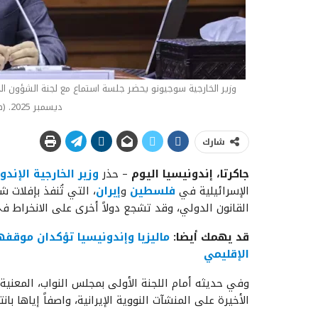
ديسمبر 2025. (صورة أنتارا/ديماس ريفيانتو)
شارك
جاكرتا، إندونيسيا اليوم
– حذر
وزير الخارجية الإند
الإسرائيلية في
فلسطين
و
إيران
، التي تُنفذ بإفلات 
القانون الدولي، وقد تشجع دولاً أخرى على الانخراط 
قد يهمك أيضا:
ماليزيا وإندونيسيا تؤكدان موقف
الإقليمي
وفي حديثه أمام اللجنة الأولى بمجلس النواب، المعنية ب
الأخيرة على المنشآت النووية الإيرانية، واصفاً إياها ب