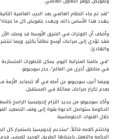
وتقويض جوهر التعاون العالمي.
“لقد تم بناء النظام العالمي بعد الحرب العالمية الثا
يهدد هذا الأساس ذاته، ويهدد بتقويض كل ما بنيناه”، ق
وأضاف أن التوترات في الشرق الأوسط قد وصلت الآن إل
فقد تؤدي إلى صراعات أوسع نطاقاً بكثير، وربما تنت
والهادئ.
“في عالمنا المترابط اليوم، يمكن للتطورات المتسارعة
في مناطق أخرى من العالم”، حذر سوجيونو.
وبينما أعرب سوجيونو عن أمله في ألا تتصاعد الأزمة في
بعدم تكرار صراعات مماثلة في المستقبل.
وأكد سوجيونو من جديد التزام إندونيسيا الراسخ بال
الحكومة ستواصل الدعوة بقوة إلى وقف التصعيد الفوري،
خلال القنوات الدبلوماسية.
واختتم كلامه قائلاً: “ستدعم إندونيسيا باستمرار كل 
الحكمة والتعقل باعتبارها الطريق الوحيد للمضي قدماً