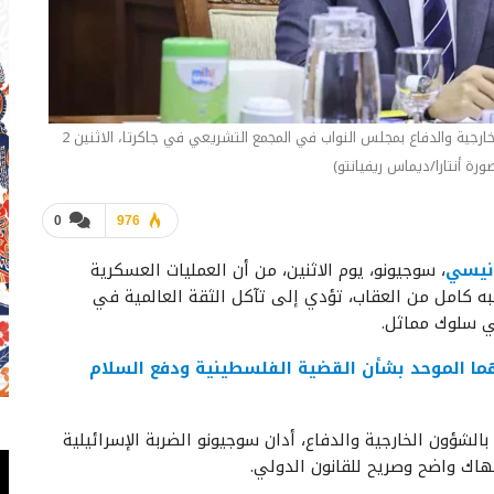
وزير الخارجية سوجيونو يحضر جلسة استماع مع لجنة الشؤون الخارجية والدفاع بمجلس النواب في المجمع التشريعي في جاكرتا، الاثنين 2
0
976
ونيسي
، سوجيونو، يوم الاثنين، من أن العمليات العسكرية
شبه كامل من العقاب، تؤدي إلى تآكل الثقة العالمية في
في سلوك مماثل.
هما الموحد بشأن القضية الفلسطينية ودفع السلام
الشؤون الخارجية والدفاع، أدان سوجيونو الضربة الإسرائيلية
انتهاك واضح وصريح للقانون الدولي.