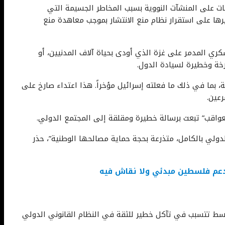
ات على المنشآت النووية بسبب المخاطر الجسيمة التي
يرها على استقرار نظام منع الانتشار بموجب معاهدة منع
 المدمر على غزة الذي أودى بحياة آلاف المدنيين، أو
رخة وخطيرة لسيادة الدول.
 بما في ذلك ما فعلته إسرائيل مؤخراً. هذا اعتداء صارخ على
رعين.
عواقب” تبعث برسالة خطيرة ومقلقة إلى المجتمع الدولي.
لدولي بالكامل، متذرعة بحجة حماية مصالحها الوطنية”، حذر
 دعم فلسطين مبدئي ولا نقاش فيه
سط تتسبب في تآكل خطير للثقة في النظام القانوني الدولي