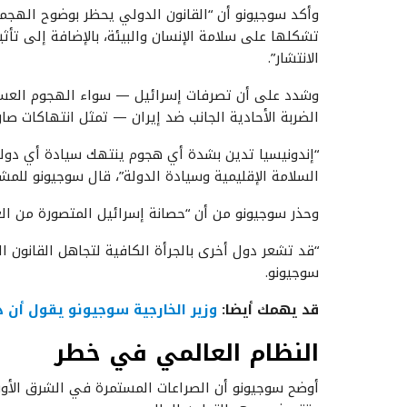
وأكد سوجيونو أن “القانون الدولي يحظر بوضوح الهجم
تشكلها على سلامة الإنسان والبيئة، بالإضافة إلى تأث
الانتشار”.
وشدد على أن تصرفات إسرائيل — سواء الهجوم العسكري
الضربة الأحادية الجانب ضد إيران — تمثل انتهاكات صا
“إندونيسيا تدين بشدة أي هجوم ينتهك سيادة أي دولة،
السلامة الإقليمية وسيادة الدولة”، قال سوجيونو للمش
وحذر سوجيونو من أن “حصانة إسرائيل المتصورة من ال
“قد تشعر دول أخرى بالجرأة الكافية لتجاهل القانون ا
سوجيونو.
قد يهمك أيضا:
وزير الخارجية سوجيونو يقول أن
النظام العالمي في خطر
أوضح سوجيونو أن الصراعات المستمرة في الشرق الأو