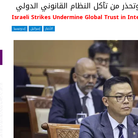
وتحذر من تآكل النظام القانوني الدولي
Israeli Strikes Undermine Global Trust in In
الأخبار
إسرائيل
إندونيسيا