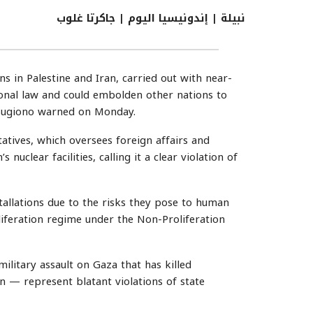
نبيلة | إندونيسيا اليوم | جاكرتا غلوب
 in Palestine and Iran, carried out with near-
tional law and could embolden other nations to
r Sugiono warned on Monday.
tives, which oversees foreign affairs and
nuclear facilities, calling it a clear violation of
stallations due to the risks they pose to human
liferation regime under the Non-Proliferation
ilitary assault on Gaza that has killed
ran — represent blatant violations of state