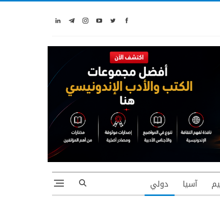
يم
آسيا
دولي