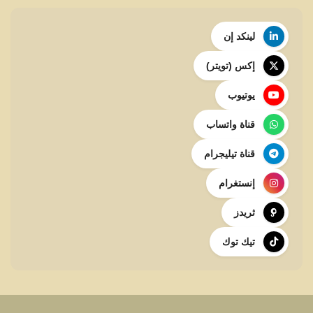
لينكد إن
إكس (تويتر)
يوتيوب
قناة واتساب
قناة تيليجرام
إنستغرام
ثريدز
تيك توك