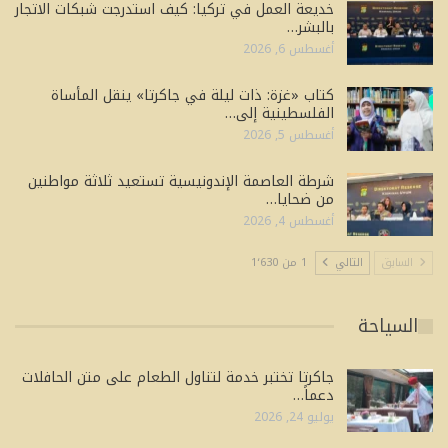
خديعة العمل في تركيا: كيف استدرجت شبكات الاتجار
بالبشر…
أغسطس 6, 2026
كتاب «غزة: ذات ليلة في جاكرتا» ينقل المأساة
الفلسطينية إلى…
أغسطس 5, 2026
شرطة العاصمة الإندونيسية تستعيد ثلاثة مواطنين
من ضحايا…
أغسطس 4, 2026
السابق
التالي
1 من 1٬630
السياحة
جاكرتا تختبر خدمة لتناول الطعام على متن الحافلات
دعماً…
يوليو 24, 2026