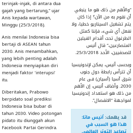
terinjak-injak, di antara dua
“والأهم من ذلك هو ما ينبغي
gajah yang bertarung,” ujar
أن نقوم به من الآن؟ إذا كان
Anis kepada wartawan,
يتم تشغيل السيناريو خطيا، ولا
Minggu (25/3/2018).
نفعل أي شيء، فإننا كمثل
Anis menilai Indonesia bisa
الطرغول تحت أقدام الفيلين
bertaji di ASEAN tahun
المتصارعين،” قال أنيس
2030. Anis menambahkan,
للصحفيين، الأحد 25/3/2018.
yang lebih penting adalah
وبحسب أنيس، يمكن لإندونيسيا
Indonesia menyiapkan diri
أن تترأس رابطة دول جنوب
menjadi faktor ‘interupsi’
شرق آسيا (آسيان) فى عام
itu.
2030. وأضاف أنيس، إن الأهم
Diberitakan, Prabowo
من ذلك هو استعداد إندونيسيا
berpidato soal prediksi
لمواجهة “الانفصال”.
Indonesia bisa bubar di
tahun 2030. Video potongan
قد يهمك:
أنيس ماتا:
pidato itu diunggah akun
هذا هو السبب في
Facebook Partai Gerindra.
تصاعد التوتر العالمي