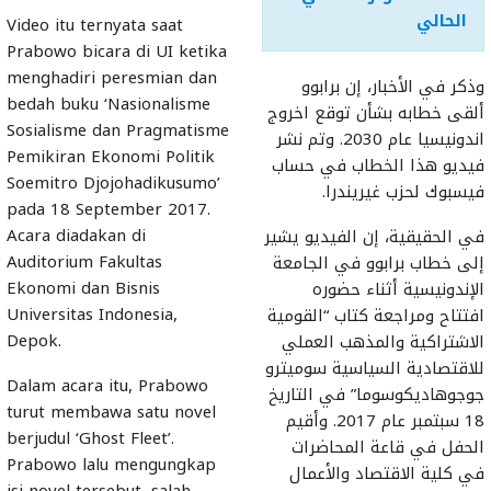
الحالي
Video itu ternyata saat
Prabowo bicara di UI ketika
menghadiri peresmian dan
وذكر في الأخبار، إن برابوو
bedah buku ‘Nasionalisme
ألقى خطابه بشأن توقع اخروج
Sosialisme dan Pragmatisme
اندونيسيا عام 2030. وتم نشر
Pemikiran Ekonomi Politik
فيديو هذا الخطاب في حساب
Soemitro Djojohadikusumo’
فيسبوك لحزب غيريندرا.
pada 18 September 2017.
Acara diadakan di
في الحقيقية، إن الفيديو يشير
Auditorium Fakultas
إلى خطاب برابوو في الجامعة
Ekonomi dan Bisnis
الإندونيسية أثناء حضوره
Universitas Indonesia,
افتتاح ومراجعة كتاب “القومية
Depok.
الاشتراكية والمذهب العملي
للاقتصادية السياسية سوميترو
Dalam acara itu, Prabowo
جوجوهاديكوسوما” في التاريخ
turut membawa satu novel
18 سبتمبر عام 2017. وأقيم
berjudul ‘Ghost Fleet’.
الحفل في قاعة المحاضرات
Prabowo lalu mengungkap
في كلية الاقتصاد والأعمال