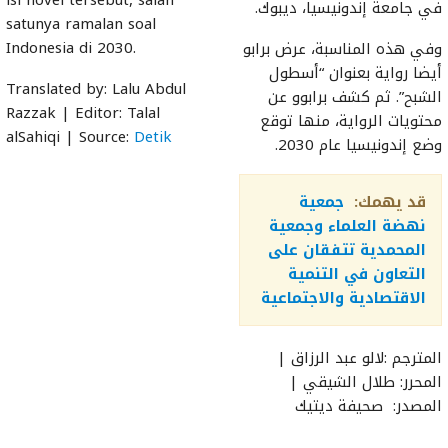
isi novel tersebut, salah
في جامعة إندونيسيا، ديبوك.
satunya ramalan soal
Indonesia di 2030.
وفي هذه المناسبة، عرض برابو
أيضا رواية بعنوان “أسطول
Translated by: Lalu Abdul
الشبح”. ثم كشف برابوو عن
Razzak | Editor: Talal
محتويات الرواية، منها توقع
alSahiqi | Source:
Detik
وضع إندونيسيا عام 2030.
قد يهمك:
جمعية
نهضة العلماء وجمعية
المحمدية تتفقان على
التعاون في التنمية
الاقتصادية والاجتماعية
المترجم :لالو عبد الرزاق |
المحرر: طلال الشيقي |
المصدر: صحيفة ديتيك