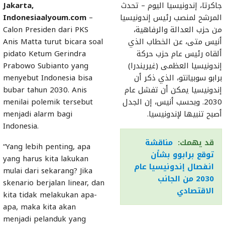
جاكرتا، إندونيسيا اليوم – تحدث
Jakarta,
المرشح لمنصب رئيس إندونيسيا
–
Indonesiaalyoum.com
من حزب العدالة والرفاهية،
Calon Presiden dari PKS
أنيس متى، عن الخطاب الذي
Anis Matta turut bicara soal
ألقاه رئيس عام حزب حركة
pidato Ketum Gerindra
إندونيسيا العظمى (غيريندرا)
Prabowo Subianto yang
برابو سوبيانتو، الذي ذكر أن
menyebut Indonesia bisa
إندونيسيا يمكن أن تفشل عام
bubar tahun 2030. Anis
2030. وبحسب أنيس، إن الجدل
menilai polemik tersebut
أصبح تنبيها لإندونيسيا.
menjadi alarm bagi
Indonesia.
قد يهمك:
مناقشة
“Yang lebih penting, apa
توقع برابوو بشأن
yang harus kita lakukan
انفصال إندونيسيا عام
mulai dari sekarang? Jika
2030 من الجانب
skenario berjalan linear, dan
الاقتصادي
kita tidak melakukan apa-
apa, maka kita akan
menjadi pelanduk yang