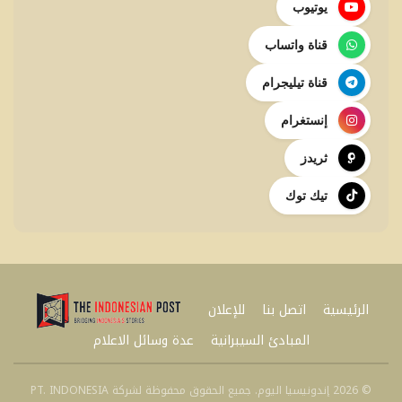
يوتيوب
قناة واتساب
قناة تيليجرام
إنستغرام
ثريدز
تيك توك
الرئيسية
اتصل بنا
للإعلان
المبادئ السيبرانية
عدة وسائل الاعلام
© 2026 إندونيسيا اليوم. جميع الحقوق محفوظة لشركة PT. INDONESIA