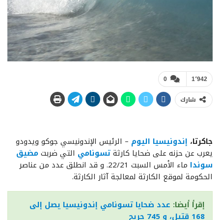
0
1٬942
شارك
جاكرتا،
إندونيسيا اليوم
– الرئيس الإندونيسي جوكو ويدودو
يعرب عن حزنه على ضحايا كارثة
تسونامي
التي ضربت
مضيق
سوندا
ماء الأمس السبت 22/21. و قد انطلق عدد من عناصر
الحكومة لموقع الكارثة لمعالجة آثار الكارثة.
إقرأ أيضا:
عدد ضحايا تسونامي إندونيسيا يصل إلى
168 قتيل، و 745 جريح