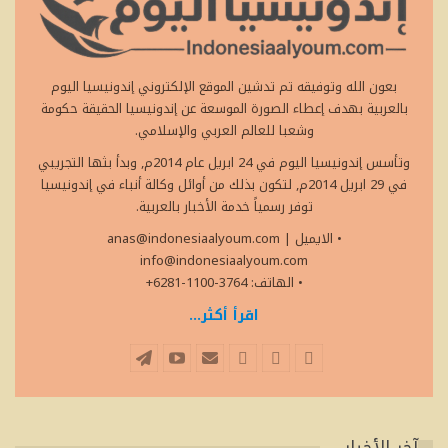
بعون الله وتوفيقه تم تدشين الموقع الإلكتروني إندونيسيا اليوم
بالعربية بهدف إعطاء الصورة الموسعة عن إندونيسيا الحقيقة حكومة
وشعبا للعالم العربي والإسلامي.
وتأسس إندونيسيا اليوم في 24 ابريل عام 2014م, وبدأ بثها التجريبي
في 29 ابريل 2014م, لتكون بذلك من أوائل وكالة أنباء في إندونيسيا
توفر رسمياً خدمة الأخبار بالعربية.
• الايميل
|
anas@indonesiaalyoum.com
info@indonesiaalyoum.com
• الهاتف: 3764-1100-6281+
اقرأ أكثر...
آخر الأخبار