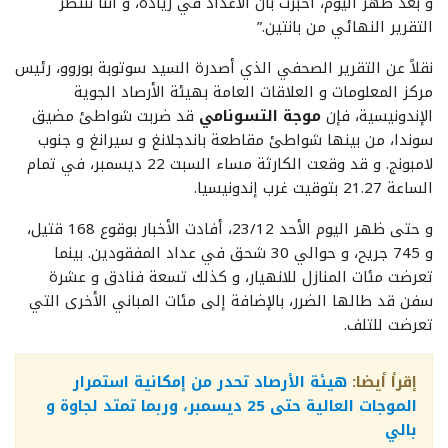
و بعد ظهر اليوم، أخبرت بأن الأعداد في زيادة، و أننا ننتظر
التقرير النهائي من بانتين.”
نقلاً عن التقرير الصحفي الذي أصدرة السيد سوتوبة بوروو، رئيس
مركز المعلومات و العلاقات العامة بهيئة الأرصاد الجوية
الإندونيسية، فإن
موجة التسونامي
قد ضربت شواطئ مضيق
سوندا، من بينها شواطئ مقاطعة باندجلانغ و سيرانغ و جنوب
لامبونج. و قد وقعت الكارثة مساء السبت 22 ديسمبر، في تمام
الساعة 21.27 بتوقيت غرب إندونيسيا.
و حتى ظهر اليوم الأحد 23/12، أفادت الأخبار بوقوع 168 قتيل،
و 745 جريح، و حوالي 30 شحق في عداد المفقودين. بينما
تعرضت مئات المنازل للانهيار، و كذلك تسعة فنادق و عشرة
سفن قد طالها الضرر، بالإضافة إلى مئات المباني الأخرى التي
تعرضت للتلف.
إقرأ أيضا:
هيئة الأرصاد تحدر من إمكانية استمرار
الموجات العالية حتى 25 ديسمبر، وربما تمتد لجاوة و
بالي