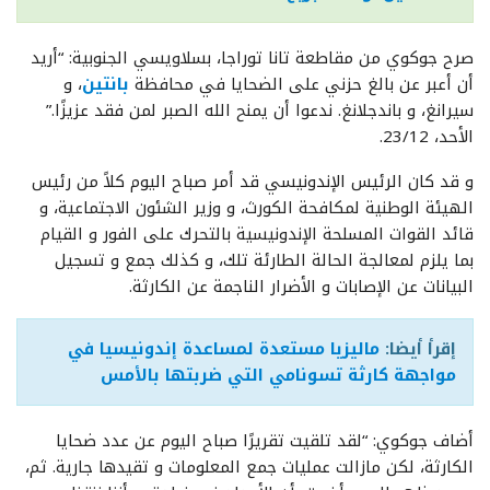
صرح جوكوي من مقاطعة تانا توراجا، بسلاويسي الجنوبية: “أريد
أن أعبر عن بالغ حزني على الضحايا في محافظة
بانتين
، و
سيرانغ، و باندجلانغ. ندعوا أن يمنح الله الصبر لمن فقد عزيزًا.”
الأحد، 23/12.
و قد كان الرئيس الإندونيسي قد أمر صباح اليوم كلاً من رئيس
الهيئة الوطنية لمكافحة الكورث، و وزير الشئون الاجتماعية، و
قائد القوات المسلحة الإندونيسية بالتحرك على الفور و القيام
بما يلزم لمعالجة الحالة الطارئة تلك، و كذلك جمع و تسجيل
البيانات عن الإصابات و الأضرار الناجمة عن الكارثة.
إقرأ أيضا:
ماليزيا مستعدة لمساعدة إندونيسيا في
مواجهة كارثة تسونامي التي ضربتها بالأمس
أضاف جوكوي: “لقد تلقيت تقريرًا صباح اليوم عن عدد ضحايا
الكارثة، لكن مازالت عمليات جمع المعلومات و تقيدها جارية. ثم،