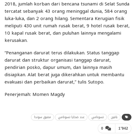
2018, jumlah korban dari bencana tsunami di Selat Sunda
tercatat sebanyak 43 orang meninggal dunia, 584 orang
luka-luka, dan 2 orang hilang. Sementara Kerugian fisik
meliputi 430 unit rumah rusak berat, 9 hotel rusak berat,
10 kapal rusak berat, dan puluhan lainnya mengalami
kerusakan.
“Penanganan darurat terus dilakukan. Status tanggap
darurat dan struktur organisasi tanggap darurat,
pendirian posko, dapur umum, dan lainnya masih
disiapkan. Alat berat juga dikerahkan untuk membantu
evakuasi dan perbaikan darurat,” tulis Sutopo.
Penerjemah: Momen Magdy
بانتين
تسونامي
عدد ضحايا تسونامي
مضيق سوندا
0
1٬942