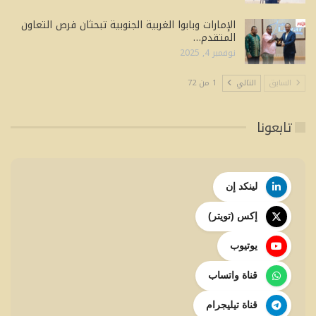
الإمارات وبابوا الغربية الجنوبية تبحثان فرص التعاون
المتقدم…
نوفمبر 4, 2025
السابق
التالي
1 من 72
تابعونا
لينكد إن
إكس (تويتر)
يوتيوب
قناة واتساب
قناة تيليجرام