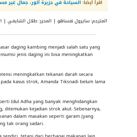
اقرأ أيضا:
السياحة في جزيرة ألور، جمال غير م
المترجم: سايرول نفساهو | المحرر: طلال الشايفي | ال
sar daging kambing menjadi salah satu yang
nsumsi jenis daging ini bisa meningkatkan
otensi meningkatkan tekanan darah secara
a pada kasus strok, Amanda Tiksnadi belum lama
seperti Idul Adha yang banyak menghidangkan
 ditemukan kejadian strok akut. Sebenarnya,
kanan dalam masakan seperti garam (yang
ng tak orang sadari.
endiri, tetapi dari berbagai makanan lain,