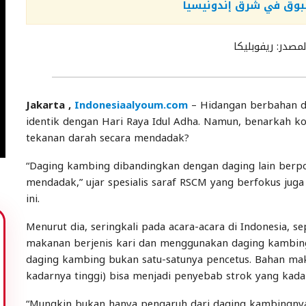
سبوق في شرق إندونيسيا
مصدر: ريفوبليكا
Jakarta ,
Indonesiaalyoum.com
– Hidangan berbahan da
identik dengan Hari Raya Idul Adha. Namun, benarkah ko
tekanan darah secara mendadak?
“Daging kambing dibandingkan dengan daging lain berp
mendadak,” ujar spesialis saraf RSCM yang berfokus jug
ini.
Menurut dia, seringkali pada acara-acara di Indonesia, 
makanan berjenis kari dan menggunakan daging kambing,
daging kambing bukan satu-satunya pencetus. Bahan ma
kadarnya tinggi) bisa menjadi penyebab strok yang kada
“Mungkin bukan hanya pengaruh dari daging kambingnya s