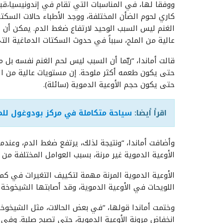
ووفقا لها، في المناسبات التي تقام في إندونيسيا،قب
كاري لحوم الضأن المختلفة، ووجد الأطباء حالات السكتة
الغنم ليس السبب الوحيد لارتفاع ضغط الدم. يمكن أن
عالية من الملح، سبباً في حدوث السكتات الدماغية التي
قالت أماندا، “ربّما أن السبب ليس لحم الغنم نفسه بل
حتى يكون طعمه أكثر ملوحة. إن مستويات عالية من ا
حتى يكون حجم الأوعية الدموية (سائلة).
اقرأ أيضا:
سياحة متكاملة في مركز بودوغول للم
وأضافت أماندا، “ونتيجة لذلك، يرتفع ضغط الدم، وعن
الأوعية الدموية غير مرنة، بسبب العوامل المختلفة م
الأوعية الدموية المرنة مهمة لتكييف التغيرات في كم
اللويحات في الأوعية الدموية، وقد أصابتها الشيخوخة م
وختمت أماندا قولها، “في بعض الحالات، مثل الشيخوخة
انخفاض مرونة الأوعية الدموية، حتى تصبح صلبة. وفي 