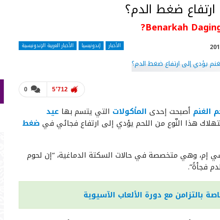
ارتفاع ضغط الدم؟
Benarkah Daging
الأخبار
إندونيسيا
الأخبار العربية الإندونيسية
0
5٬712
م الغنم
أصبحت إحدى
المأكولات
التي يتسم بها
عيد
لاك هذا النّوع من اللحم يؤدي إلى ارتفاع فجائي في
ضغط
سي إم، وهي متخصصة في حالات السكتة الدماغية، “إن لحوم
م فجأةً”.
اصة بالتزامن مع دورة الألعاب الآسيوية