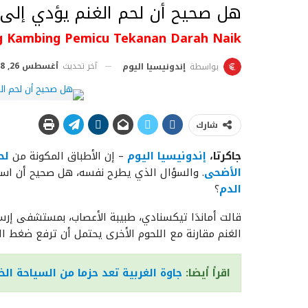
هل صحيح أن لحم الغنم يؤدي إلى 
 Kambing Pemicu Tekanan Darah Naik?
آخر تحديث
أغسطس 26, 2018
بواسطة
إندونيسيا اليوم
شارك
جاكرتا،
إندونيسيا اليوم
– إن الأطباق المكونة من
لح
الأضحى
. والسؤال الذي يطرح نفسه، هل صحيح أن استه
الدم
؟
قالت أماندَا تيكسنادي، طبيبة الأعصاب، بمستشفى إر
الغنم مقارنة مع اللحوم الأخرى يحتمل أن ترفع ضغط الد
اقرأ أيضا:
جاوة الغربية تعد حزما من السياحة الخ