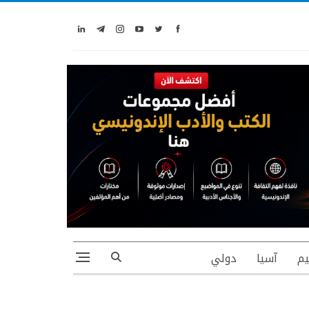
يم
آسيا
دولي