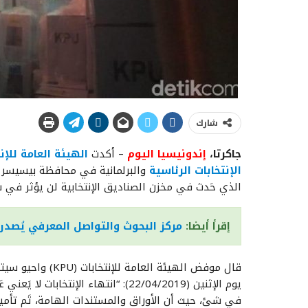
شارك
جاكرتا،
إندونيسيا اليوم
– أكدت
الهيئة العامة للإن
الإنتخابات الرئاسية
والبرلمانية في محافظة بيسيسر 
الذي حَدث في مخزن الصناديق الإنتخابية لن يؤثر في 
إقرأ أيضا:
مركز البحوث والتواصل المعرفي يُصدر تقري
قال موفض الهيئة ا
يوم الإثنين (22/04/2019): “انتهاء ال
في شئ، حيث أن الأوراق والمستندات الهامة، تَم تأمين