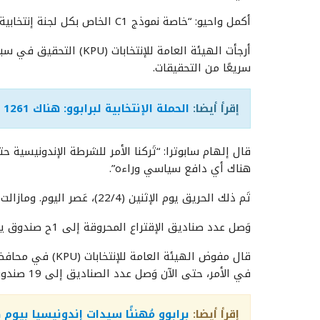
أكمل واحيو: “خاصة نموذج C1 الخاص بكل لجنة إنتخابية. لذلك، ليست هناك أي مشكلة”.
أرجأت الهيئة العامة للإن
سريعًا من التحقيقات.
إقرأ أيضا:
الحملة الإنتخابية لبرابوو: هناك 1261 مخالفة حَدثت في الإنتخابات الرئاسية
قال إلهام سابوترا: “تَركنا الأمر للشرطة الإندونيسي
هناك أي دافع سياسي وراءه”.
تَم ذلك الحريق يوم الإثنين (22/4)، عَصر اليوم. ومازالت التحقيقات جارية
وَصل عدد صناديق الإقتراع المحروقة إلى 1ح صندوق يحتوي على جميع الأصوات الإنتخابية.
في الأمر، حتى الآن وَصل عدد الصناديق إلى 19 صندوق بالإضافة إلى آخرين من محافظة نيجاري كابوه”.
إقرأ أيضا:
برابوو مُهنئًا سيدات إندونيسيا بيوم 