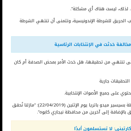
تخابات (KPU) التحقيق في سبب الحريق للشرطة الإندونيسية، وتتمنى أن تنتهي الشرطة
ة حتى تنتهي من تحقيقها، هل حَدث الأمر بمحض الصدفة أم كان
قال مفوض الهيئة العامة للإنتخابات (KPU) في محافظة بسيسير ميدو باتريا يوم الإثنين (22/04/2019): “مازلنا نُحقق
كارتيني: لا تستسلمون أبدًا