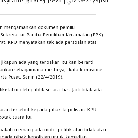
المترجم : محمد علي | المصدر: وكالة نيوز ديتيك الإخبار
ah mengamankan dokumen pemilu
Sekretariat Panitia Pemilihan Kecamatan (PPK)
arat. KPU menyatakan tak ada persoalan atas
 jikapun ada yang terbakar, itu kan berarti
ankan sebagaimana mestinya,” kata komisioner
ta Pusat, Senin (22/4/2019).
etahui oleh publik secara luas. Jadi tidak ada
ran tersebut kepada pihak kepolisian. KPU
tak suara itu.
 Apakah memang ada motif politik atau tidak atau
epada pihak kepolisian untuk kemudian