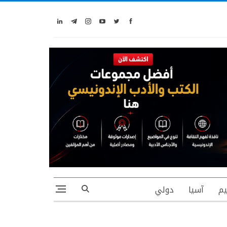
يم
آسيا
دولي