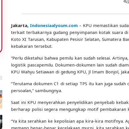
ية
Jakarta,
Indonesiaalyoum.com
– KPU memastikan sud
terkait terbakarnya gudang penyimpanan kotak suara di 
Koto XI Tarusan, Kabupaten Pesisir Selatan, Sumatera B
kebakaran tersebut.
“Perlu diketahui bahwa pemilu kan sudah selesai. Artinya,
logistik pascapemilu. Dokumen-dokumen lain sudah diam
KPU Wahyu Setiawan di gedung KPU, Jl Imam Bonjol, Jakar
“Terutama dokumen C1 di setiap TPS itu kan juga sudah dik
persoalan,” sambungnya.
Saat ini KPU menyerahkan penyelidikan penyebab kebaka
berharap polisi segera mengungkap motif pembakaran ko
“Ya kita serahkan ke kepolisian apa kira-kira motifnya.
memang benar-benar kecelakaan murni, kita serahkan k