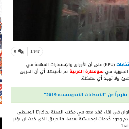
0
1٬947
تخابات
(KPU) على أن الأوراق والإستمارات المهمة في
الجنوبية في
سومطرة الغربية
تم تأمينها، أي أن الحريق
شئ، ولا توجد أي مشكلة.
راً عن “الانتخابات الاندونيسية 2019”
لعامة للإنتخابات (KPU) واحيو سيتاوان في لِقاء عُقد معه في مكتب الهيئة بجاكارتا الوسطى
إنتخابات لا يَعني عَدم وجود خَدمات لوجيستية بعدها، فالحريق الذي حَدث لن يؤثر
ها”.