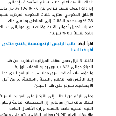
“لذلك بالنسبة لعام 2019، سيتم استهداف إجمالي
إيرادات الدولة بنسبة تتراوح بين 7.6 % و13 %. من جان
الإنفاق الحكومي، ستزيد نفقات الحكومة المركزية بنسبة
7.3 % وستصمم النفقات إلى المناطق بما في ذلك
عمليات تحويل أموال القرية. وقالت سري مولياني :”هناك
زيادة بنسبة 8.3 % تقريبا”.
اقرأ أيضا:
نائب الرئيس الإندونيسية يفتتح: منتدى
أفريقيا آسيا
لكنها لا تزال ضمن سقف الميزانية الإشارية. من هذا
المبلغ حوالي 823 تريليون روبية لنفقات الوزارة
والمؤسسات. أضافت سري مولياني: ” البرنامج الذي دعا
إليه الرئيس هو التعليم والصحة والمهنية، ثم من أجل
الاجتماعية، سنركز على هذا المبلغ”.
وعلى الرغم من الطلب إلى التركيز على الموارد البشرية،
لكنها قالت سري مولياني إن المخصصات الخاصة بإنفاق
البنية التحتية خاصة بالنسبة لوزارة الأشغال العامة
والإسكان العام (PUPR) ووزارة النقل، ستتم على مستو