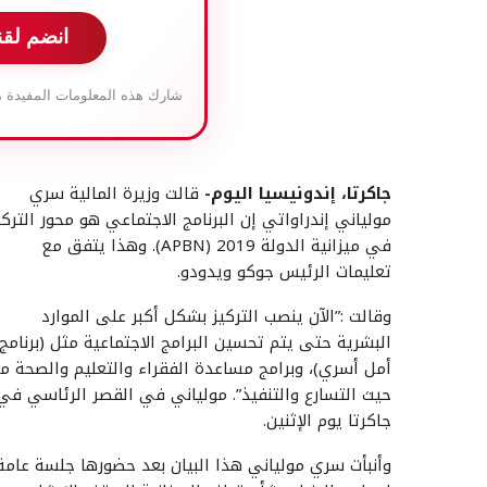
انضم لقن
شارك هذه المعلومات المفيدة م
جاكرتا، إندونيسيا اليوم-
قالت وزيرة المالية سري
مولياني إندراواتي إن البرنامج الاجتماعي هو محور التركي
في ميزانية الدولة APBN) 2019). وهذا يتفق مع
تعليمات الرئيس جوكو ويدودو.
وقالت :”الآن ينصب التركيز بشكل أكبر على الموارد
البشرية حتى يتم تحسين البرامج الاجتماعية مثل (برنامج
أمل أسري)، وبرامج مساعدة الفقراء والتعليم والصحة م
حيث التسارع والتنفيذ”. مولياني في القصر الرئاسي في
جاكرتا يوم الإثنين.
وأنبأت سري مولياني هذا البيان بعد حضورها جلسة عامة