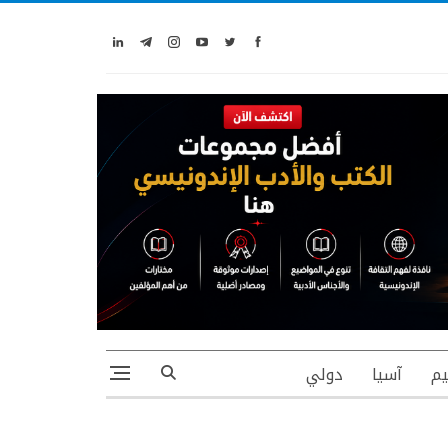
يم
آسيا
دولي