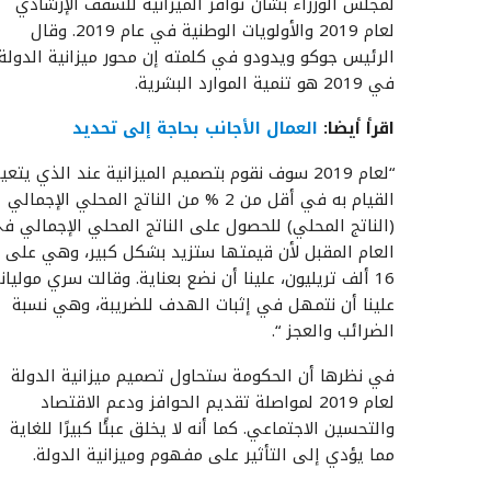
لمجلس الوزراء بشأن توافر الميزانية للسقف الإرشادي
لعام 2019 والأولويات الوطنية في عام 2019. وقال
الرئيس جوكو ويدودو في كلمته إن محور ميزانية الدولة
في 2019 هو تنمية الموارد البشرية.
اقرأ أيضا:
العمال الأجانب بحاجة إلى تحديد
“لعام 2019 سوف نقوم بتصميم الميزانية عند الذي يتعي
القيام به في أقل من 2 % من الناتج المحلي الإجمالي
(الناتج المحلي) للحصول على الناتج المحلي الإجمالي ف
العام المقبل لأن قيمتها ستزيد بشكل كبير، وهي على
16 ألف تريليون، علينا أن نضع بعناية. وقالت سري موليا
علينا أن نتمهل في إثبات الهدف للضريبة، وهي نسبة
الضرائب والعجز “.
في نظرها أن الحكومة ستحاول تصميم ميزانية الدولة
لعام 2019 لمواصلة تقديم الحوافز ودعم الاقتصاد
والتحسين الاجتماعي. كما أنه لا يخلق عبئًا كبيرًا للغاية
مما يؤدي إلى التأثير على مفهوم وميزانية الدولة.