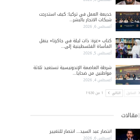
خديعة العمل في تركيا: كيف استدرجت
شبكات الاتجار بالبشر…
أغسطس 6, 2026
كتاب «غزة: ذات ليلة في جاكرتا» ينقل
المأساة الفلسطينية إلى…
أغسطس 5, 2026
شرطة العاصمة الإندونيسية تستعيد ثلاثة
مواطنين من ضحايا…
أغسطس 4, 2026
السابق
التالي
1 من 1٬630
مقالات
انتصار عبد السيد… انتصار للتغيير
أغسطس 6, 2026