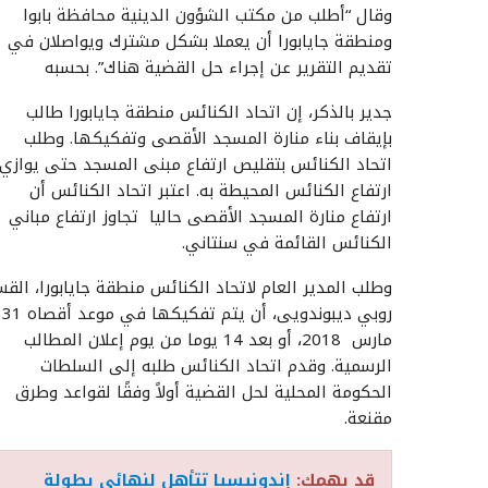
وقال “أطلب من مكتب الشؤون الدينية محافظة بابوا
ومنطقة جايابورا أن يعملا بشكل مشترك ويواصلان في
تقديم التقرير عن إجراء حل القضية هناك”. بحسبه
جدير بالذكر، إن اتحاد الكنائس منطقة جايابورا طالب
بإيقاف بناء منارة المسجد الأقصى وتفكيكها. وطلب
اتحاد الكنائس بتقليص ارتفاع مبنى المسجد حتى يوازي
ارتفاع الكنائس المحيطة به. اعتبر اتحاد الكنائس أن
ارتفاع منارة المسجد الأقصى حاليا تجاوز ارتفاع مباني
الكنائس القائمة في سنتاني.
وطلب المدير العام لاتحاد الكنائس منطقة جايابورا، الق
روبي ديبوندويى، أن يتم تفكيكها في موعد أقصاه 31
مارس 2018، أو بعد 14 يوما من يوم إعلان المطالب
الرسمية. وقدم اتحاد الكنائس طلبه إلى السلطات
الحكومة المحلية لحل القضية أولاً وفقًا لقواعد وطرق
مقنعة.
قد يهمك:
إندونيسيا تتأهل لنهائي بطولة