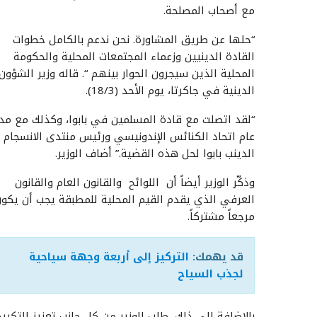
مع أصحاب المصلحة.
“حلها عن طريق المشاورة. نحن ندعم بالكامل خطوات
القادة الدينيين وزعماء المجتمعات المحلية والحكومة
المحلية الذين سيجرون الحوار بينهم “. قاله وزير الشؤون
الدينية في جاكرتا، يوم الأحد (18/3).
“لقد اتصلت مع قادة المسلمين في بابوا، وكذلك مع مدي
عام اتحاد الكنائس الإندونيسي ورئيس منتدى الانسجام
الدينب بابوا لحل هذه القضية.” أضاف الوزير.
وذكّر الوزير أيضاً أن اللوائح والقانون العام والقانون
العرفي الذي يقدم القيم المحلية للمطبقة يجب أن يكو
مرجعاً مشتركاً.
قد يهمك:
التركيز إلى أربعة وجهة سياحية
لجذب السياح
بالإضافة إلى ذلك، طلب الوزير من كل جانب تعزيز التكري