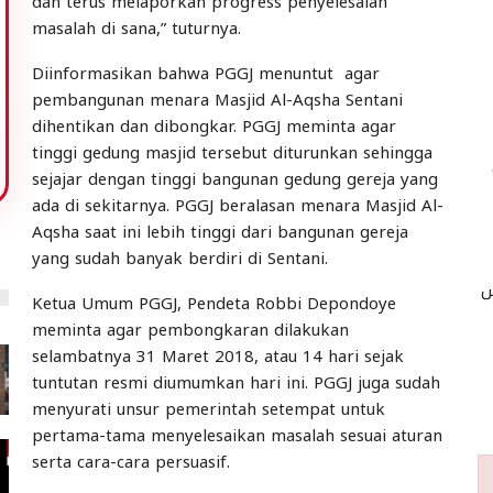
dan terus melaporkan progress penyelesaian
masalah di sana,” tuturnya.
Diinformasikan bahwa PGGJ menuntut agar
pembangunan menara Masjid Al-Aqsha Sentani
dihentikan dan dibongkar. PGGJ meminta agar
tinggi gedung masjid tersebut diturunkan sehingga
sejajar dengan tinggi bangunan gedung gereja yang
ada di sekitarnya. PGGJ beralasan menara Masjid Al-
Aqsha saat ini lebih tinggi dari bangunan gereja
yang sudah banyak berdiri di Sentani.
س
Ketua Umum PGGJ, Pendeta Robbi Depondoye
meminta agar pembongkaran dilakukan
selambatnya 31 Maret 2018, atau 14 hari sejak
tuntutan resmi diumumkan hari ini. PGGJ juga sudah
menyurati unsur pemerintah setempat untuk
pertama-tama menyelesaikan masalah sesuai aturan
serta cara-cara persuasif.