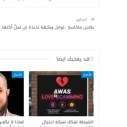
السابق
طاجن ماكاسار -توابل ونكهة لذيذة لن تملّ أكلها
قد يعجبك ايضا
الأخبار
الأخبار
الشرطة تفكك شبكة احتيال
لماذا لا تكفي