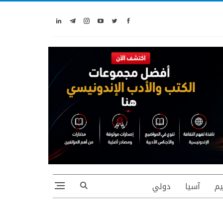
يم
آسيا
دولي