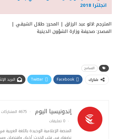
انجلترا 2018
المترجم :لالو عبد الرزاق | المحرر: طلال الشيقي |
المصدر: صحيفة وزارة الشؤون الدينية
التسامح
Facebook
Twitter
البريد الإ
شارك
إندونيسيا اليوم
4675 المشاركات
0 تعليقات
المنصة الإعلامية الوحيدة باللغة العربية ف
نضعك في قلب الحدث: أخبار، واقتصاد، وس