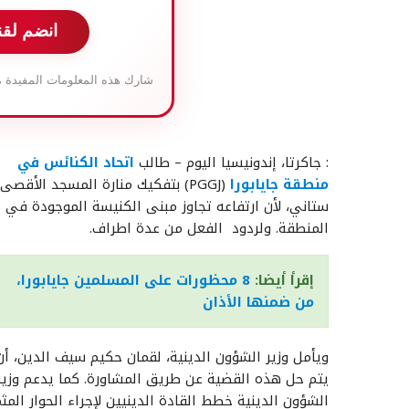
انضم لقن
شارك هذه المعلومات المفيدة م
: جاكرتا، إندونيسيا اليوم – طالب
اتحاد الكنائس في
منطقة جايابورا
(PGGJ) بتفكيك منارة المسجد الأقصى،
ستاني، لأن ارتفاعه تجاوز مبنى الكنيسة الموجودة في
المنطقة. ولردود الفعل من عدة اطراف.
إقرأ أيضا:
8 محظورات على المسلمين جايابورا،
من ضمنها الأذان
ويأمل وزير الشؤون الدينية، لقمان حكيم سيف الدين، أن
يتم حل هذه القضية عن طريق المشاورة. كما يدعم وزير
الشؤون الدينية خطط القادة الدينيين لإجراء الحوار المثم