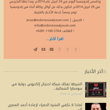
وتأسس إندونيسيا اليوم في 24 ابريل عام 2014م, وبدأ بثها التجريبي
في 29 ابريل 2014م, لتكون بذلك من أوائل وكالة أنباء في إندونيسيا
توفر رسمياً خدمة الأخبار بالعربية.
• الايميل
|
anas@indonesiaalyoum.com
info@indonesiaalyoum.com
• الهاتف: 3764-1100-6281+
اقرأ أكثر...
آخر الأخبار
الشرطة تفكك شبكة احتيال إلكتروني دولية في
سومطرا الشمالية…
أغسطس 6, 2026
لماذا لا تكفي النشرة الحمراء لإعادة أحمد المصري
إلى…