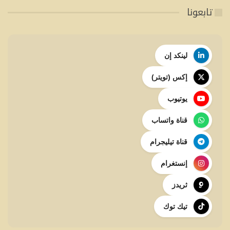
تابعونا
لينكد إن
إكس (تويتر)
يوتيوب
قناة واتساب
قناة تيليجرام
إنستغرام
ثريدز
تيك توك