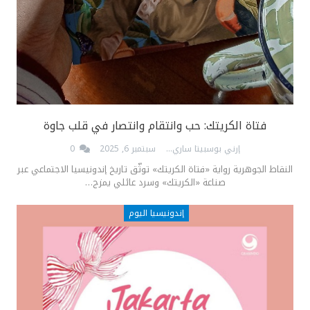
فتاة الكريتك: حب وانتقام وانتصار في قلب جاوة
إرني بوسبيتا ساري
سبتمبر 6, 2025
0
النقاط الجوهرية رواية «فتاة الكريتك» توثّق تاريخ إندونيسيا الاجتماعي عبر
صناعة «الكريتك» وسرد عائلي يمزج…
إندونيسيا اليوم