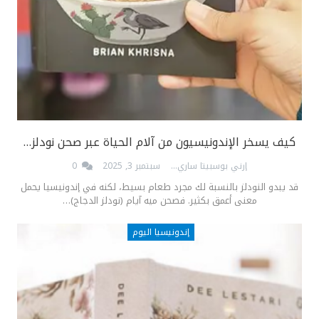
كيف يسخر الإندونيسيون من آلام الحياة عبر صحن نودلز…
إرني بوسبيتا ساري
سبتمبر 3, 2025
0
قد يبدو النودلز بالنسبة لك مجرد طعام بسيط، لكنه في إندونيسيا يحمل
معنى أعمق بكثير. فصحن ميه آيام (نودلز الدجاج)…
إندونيسيا اليوم