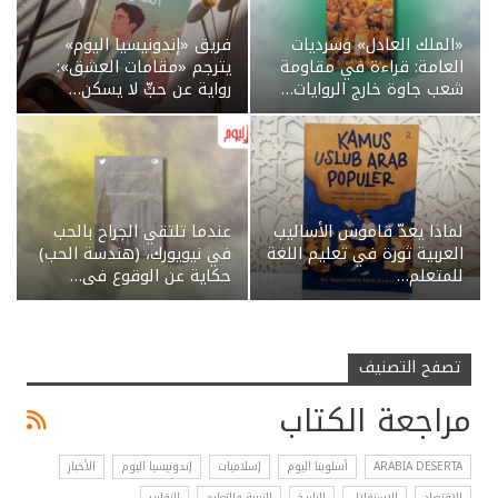
«الملك العادل» وسرديات
فريق «إندونيسيا اليوم»
العامة: قراءة في مقاومة
يترجم «مقامات العشق»:
شعب جاوة خارج الروايات…
رواية عن حبٍّ لا يسكن…
لماذا يعدّ قاموس الأساليب
عندما تلتقي الجراح بالحب
العربية ثورة في تعليم اللغة
في نيويورك، (هندسة الحب)
للمتعلم…
حكاية عن الوقوع في…
تصفح التصنيف
مراجعة الكتاب
ARABIA DESERTA
أسلوبنا اليوم
إسلاميات
إندونيسيا اليوم
الأخبار
الإقتصاد
الاستقلال
التاريخ
التربية والتعليم
التقارير