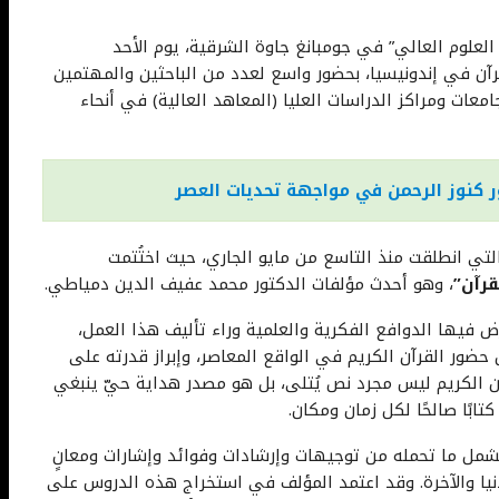
لوم العالي” في جومبانغ جاوة الشرقية، يوم الأحد
وم القرآن في إندونيسيا، بحضور واسع لعدد من الباحثين والمهتمين
معات ومراكز الدراسات العليا (المعاهد العالية) في أنحاء
ر كنوز الرحمن في مواجهة تحديات العصر
لتي انطلقت منذ التاسع من مايو الجاري، حيث اختُتمت
رآن”
، وهو أحدث مؤلفات الدكتور محمد عفيف الدين دمياطي.
 فيها الدوافع الفكرية والعلمية وراء تأليف هذا العمل،
ل حضور القرآن الكريم في الواقع المعاصر، وإبراز قدرته على
آن الكريم ليس مجرد نص يُتلى، بل هو مصدر هداية حيّ ينبغي
ابًا صالحًا لكل زمان ومكان.
، تشمل ما تحمله من توجيهات وإرشادات وفوائد وإشارات ومعانٍ
يا والآخرة. وقد اعتمد المؤلف في استخراج هذه الدروس على