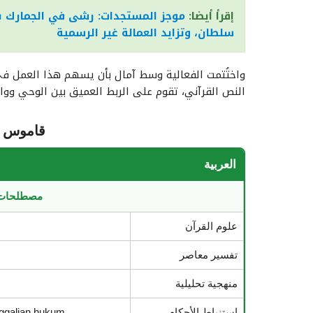
إقرأ أيضا:
سلطان، وتزايد العمالة غير الرسمية
واختُتمت الفعالية وسط آمال بأن يسهم هذا العمل في
النص القرآني، تقوم على الربط العميق بين الوحي وواق
قاموس إن
العربية
مصطلحات 
علوم القرآن
تفسير معاصر
منهجية تحليلية
استنباط الأحكام
nggalian hukum