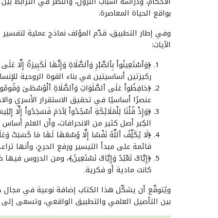
الأحكام، ودراسة أسباب النزول، والنظر في الترابط بي
بواقع الحياة المعاصرة.
وفي إطار التطبيق، قدّم المؤلف نماذج عملية لتفسير
الآيات:
﴿وَٱسْتَعِينُواْ بِٱلصَّبْرِ وَٱلصَّلَاةِ وَإِنَّهَا لَكَبِيرَ
ركيزتين أساسيتين في بناء القوة الروحية للإن
﴿حَافِظُواْ عَلَى ٱلصَّلَوَاتِ وَٱلصَّلَاةِ ٱلْوُسْطَىٰ و
عنصرًا أساسيًا في تحقيق الاستقرار الأسري والا
﴿وَإِذْ قُلْنَا لِلْمَلَائِكَةِ ٱسْجُدُواْ لِآدَمَ فَسَجَدُواْ إِلَ
الكِبر أصل كثير من الانحرافات، وأن العلم أساس ت
﴿لَا يُكَلِّفُ ٱللَّهُ نَفْسًا إِلَّا وُسْعَهَا لَهَا مَا كَ
قائمة على مبدأ التيسير ورفع الحرج، وأنها تراع
﴿إِيَّاكَ نَعْبُدُ وَإِيَّاكَ نَسْتَعِينُ﴾، ومن الدر
كانت مادية أو فكرية.
ويُتوقّع أن يشكّل هذا الكتاب إضافة نوعية في مجال د
بين التأصيل العلمي والتطبيق الواقعي، وتسعى إلى ب