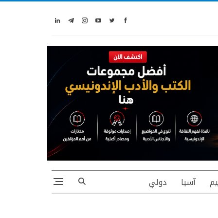
يم
آسيا
دولي