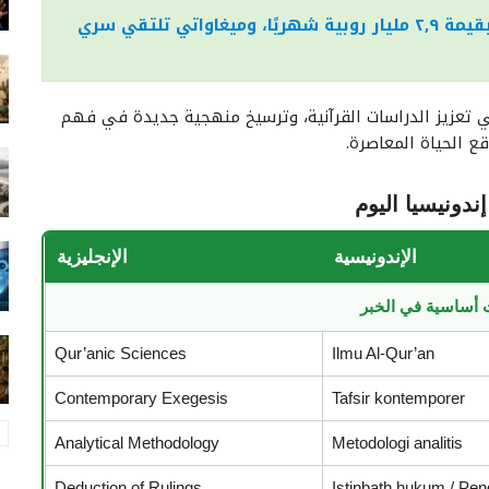
موجز المستجدات: رشى في الجمارك بقيمة ٢,٩ مليار روبية شهريًا، وميغاواتي تلتقي سري
 تعزيز الدراسات القرآنية، وترسيخ منهجية جديدة في فهم
ع الحياة المعاصرة.
دونيسيا اليوم
الإندونيسية
الإنجليزية
أساسية في الخبر
Qur’anic Sciences
Ilmu Al-Qur’an
Contemporary Exegesis
Tafsir kontemporer
Analytical Methodology
Metodologi analitis
Deduction of Rulings
Istinbath hukum / Pe