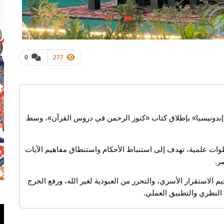
0
277
إندونيسيا» بإطلاق كتاب «كنوز الرحمن في دروس القرآن»، وسط
لإصدار الجديد منهجية تحليلية تتألف من ٧ خطوات علمية، تهدف إلى استنباط الأحكام واستنطاق مفاهيم الآيات
ر.
م الاستقرار الأسري، والتحرر من العبودية لغير الله، ورفع الحرج
النظري والتطبيق العملي.