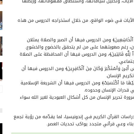
ن الآيات، وتحليل سياقاتها، واستنطاق مفهوماتها، وربطها
 الآيات في ضوء الواقع، من خلال استخراجه الدروس من هذه
ةٌ إِلَّا عَلَى ٱلْخَاشِعِينَ﴾ ومن الدروس فيها أن الصبر والصلاة يمثلان
سان، رغم صعوبتهما على من لم يتحقق بالخضوع والخشوع.
َقُومُواْ لِلَّهِ قَانِتِينَ﴾، ومن الدروس فيها أن المحافظة على الصلاة
جتماعي.
ّا إِبْلِيسَ أَبَىٰ وَٱسْتَكْبَرَ وَكَانَ مِنَ ٱلْكَافِرِينَ﴾ ومن الدروس فيها أن
كريم الإنسان.
سَبَتْ وَعَلَيْهَا مَا ٱكْتَسَبَتْ﴾ ومن الدروس فيها أن الشريعة الإسلامية
ي قدرات الإنسان وحدوده.
وس فيها ضرورة تحرير الإنسان من كل أشكال العبودية لغير الله سواء
راسات القرآن الكريم في إندونيسيا، لما يقدّمه من رؤية تجمع
ناء وعي قرآني متجدد يواكب تحديات العصر.