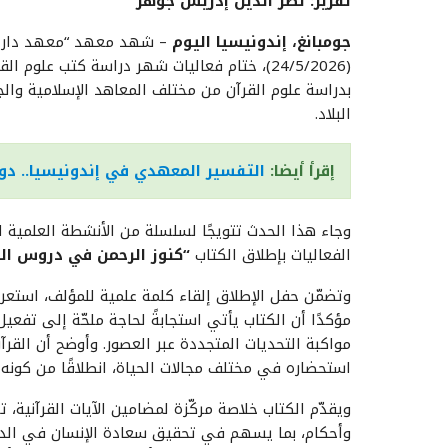
تقرير: نصر الدين إدريس جوهر
جومبانغ، إندونيسيا اليوم
– شهد معهد “معهد دار الع
(24/5/2026)، ختام فعاليات شهر دراسة كتب عل
بدراسة علوم القرآن من مختلف المعاهد الإسلامية والجا
البلاد.
إقرأ أيضا:
التفسير المعهدي في إندونيسيا.. دو
وجاء هذا الحدث تتويجًا لسلسلة من الأنشطة العلمية ا
الفعاليات بإطلاق الكتاب
“كنوز الرحمن في دروس الق
وتضمّن حفل الإطلاق إلقاء كلمة علمية للمؤلف، استعرض
مؤكدًا أن الكتاب يأتي استجابةً لحاجة ملحّة إلى تفعي
مواكبة التحديات المتجددة عبر العصور. وأوضح أن القر
استحضاره في مختلف مجالات الحياة، انطلاقًا من كونه كت
ويقدّم الكتاب خلاصة مركّزة لمضامين الآيات القرآنية
وأحكام، بما يسهم في تحقيق سعادة الإنسان في الدن