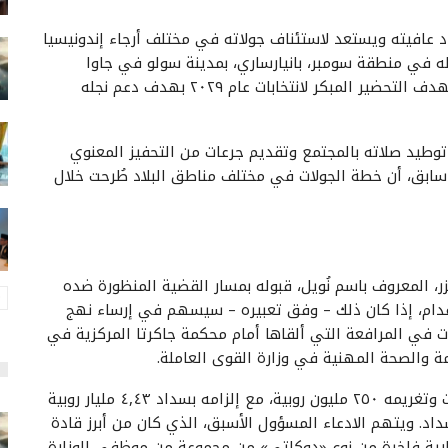
 عافيته ويستعد لاستئناف جولاته في مختلف أرجاء إندونيسيا
له في منطقة سومبر، بانيارساري، بمدينة سولو في جاوا
الوسطى. ولدى سؤاله عمّا إذا كانت هذه الجولات تستهدف التحضير المبكر لانتخابات عام ٢٠٢٩ بهدف دعم نجله
وطيد صلاته بالمجتمع وتقديم جرعات من التحفيز المعنوي
ابق، أن خطة الجولات في مختلف مناطق البلاد طُرحت خلال
نيزر، المعروف باسم نُويل، قبوله بمسار القضية المنظورة ضده
عدام، إذا كان ذلك – وفق تعبيره – سيسهم في إرساء نهج
 في المرافعة التي ألقاها أمام محكمة جاكرتا المركزية في
 والصحة المهنية في وزارة القوى العاملة.
وطالب الادعاء العام بالحكم على نُويل بالسجن ٥ سنوات وتغريمه ٢٥٠ مليون روبية، مع إلزامه بسداد ٤,٤٣ مليار روبية
د. ويتهم الادعاء المسؤول الأسبق، الذي كان من أبرز قادة
٣,٣ مليار روبية ودراجة نارية فاخرة من نوع «دوكاتي» من مجموعة من موظفي الوزارة