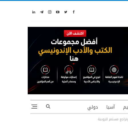
يم
آسيا
دولي
تراجع مستمر للروبية