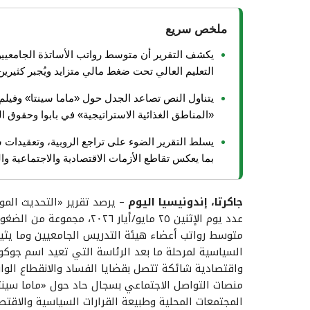
ملخص سريع
التعليم العالي تحت ضغط مالي متزايد ويُجبر كثي
يتناول النص تصاعد الجدل حول «ماما سينتا» وفيلم 
«المناطق الغذائية الاستراتيجية» في بابوا وحقوق ا
يسلط التقرير الضوء على تراجع الروبية، وتعقيدات 
بما يعكس تقاطع الأزمات الاقتصادية والاجتماعية و
جاكرتا، إندونيسيا اليوم
– يرصد تقرير «التحديث الم
عدد يوم الإثنين ٢٥ مايو/أيار
متوسط رواتب أعضاء هيئة التدريس الجامعيين وما يثيره
السياسية لمرحلة ما بعد الرئاسة التي تعيد اسم جوكو 
واقتصادية شائكة تتصل بقضايا الفساد والانقطاع الوا
منصات التواصل الاجتماعي بسجال حاد حول «ماما سينتا
المجتمعات المحلية وطبيعة القرارات السياسية والاقتصا