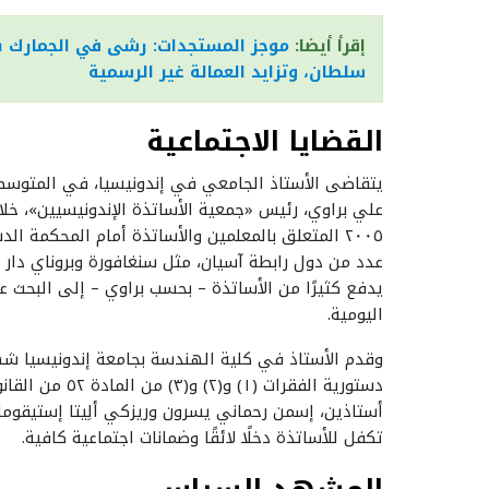
إقرأ أيضا:
سلطان، وتزايد العمالة غير الرسمية
القضايا الاجتماعية
٢٠٠٥ المتعلق بالمعلمين والأساتذة أمام المحكمة
عدد من دول رابطة آسيان، مثل سنغافورة وبروناي دار الس
يدفع كثيرًا من الأساتذة – بحسب براوي – إلى البحث 
اليومية.
وقدم الأستاذ في كلية الهندسة بجامعة إندونيسيا ش
دستورية الفقرات
أستاذين، إسمن رحماني يسرون وريزكي ألِيتا إستيقوما
تكفل للأساتذة دخلًا لائقًا وضمانات اجتماعية كافية.