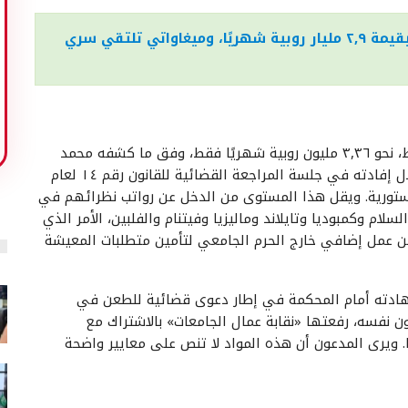
موجز المستجدات: رشى في الجمارك بقيمة ٢,٩ مليار روبية شهريًا، وميغاواتي تلتقي سري
يتقاضى الأستاذ الجامعي في إندونيسيا، في المتوسط، نحو ٣,٣٦ مليون روبية شهريًا فقط، وفق ما كشفه محمد
علي براوي، رئيس «جمعية الأساتذة الإندونيسيين»، خلال إفادته في جلسة المراجعة القضائية للقانون رقم ١٤ لعام
 الدستورية. ويقل هذا المستوى من الدخل عن رواتب نظرائهم في
لام وكمبوديا وتايلاند وماليزيا وفيتنام والفلبين، الأمر الذي
عن عمل إضافي خارج الحرم الجامعي لتأمين متطلبات المعيشة
هادته أمام المحكمة في إطار دعوى قضائية للطعن في
 (١) و(٢) و(٣) من المادة ٥٢ من القانون نفسه، رفعتها «نقابة عمال الجامعات» بالاشتراك مع
. ويرى المدعون أن هذه المواد لا تنص على معايير واضحة