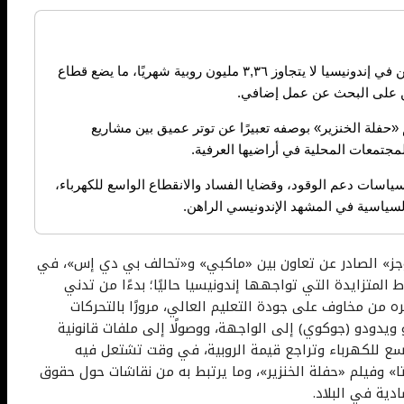
يكشف التقرير أن متوسط رواتب الأساتذة الجامعيين في إندونيسيا لا يتجاوز ٣,٣٦ مليون روبية شهريًا، ما يضع قطاع
رين على البحث عن عمل إضافي.
«حفلة الخنزير» بوصفه تعبيرًا عن توتر عميق بين مشاريع
لمجتمعات المحلية في أراضيها العرفية.
سياسات دعم الوقود، وقضايا الفساد والانقطاع الواسع للكهرباء،
السياسية في المشهد الإندونيسي الراهن.
وجز» الصادر عن تعاون بين «ماكبي» و«تحالف بي دي إس»، في
 ٢٠٢٦، مجموعة من الضغوط المتزايدة التي تواجهها إندونيسيا حاليًا؛ بدءًا من تدني
 من مخاوف على جودة التعليم العالي، مرورًا بالتحركات
ويدودو (جوكوي) إلى الواجهة، ووصولًا إلى ملفات قانونية
سع للكهرباء وتراجع قيمة الروبية، في وقت تشتعل فيه
» وفيلم «حفلة الخنزير»، وما يرتبط به من نقاشات حول حقوق
دية في البلاد.