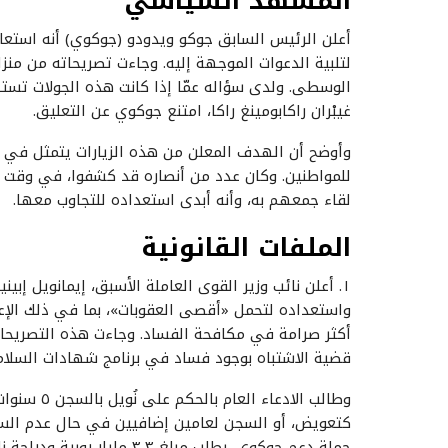
المشهد السياسي
أعلن الرئيس السابق جوكو ويدودو (جوكوي) أنه استعاد
لتلبية الدعوات الموجهة إليه. وجاءت تصريحاته من منز
غيبْران راكابومينغ راكا، امتنع جوكوي عن التعليق.
وأوضح أن الهدف المعلن من هذه الزيارات يتمثل في ت
للمواطنين. وكان عدد من أنصاره قد كشفوا، في وقت س
لقاء جمعهم به، وأنه أبدى استعداده للتجاوب معها.
الملفات القانونية
١. أعلن نائب وزير القوى العاملة الأسبق، إيمانويل إبي
واستعداده لتحمل «أقصى العقوبات»، بما في ذلك الإ
أكثر صرامة في مكافحة الفساد. وجاءت هذه التصريحات
قضية الاشتباه بوجود فساد في برنامج شهادات السلامة
كتعويض، أو السجن لعامين إضافيين في حال عدم السدا
حملة دعم جوكوي، بطلب مبلغ 