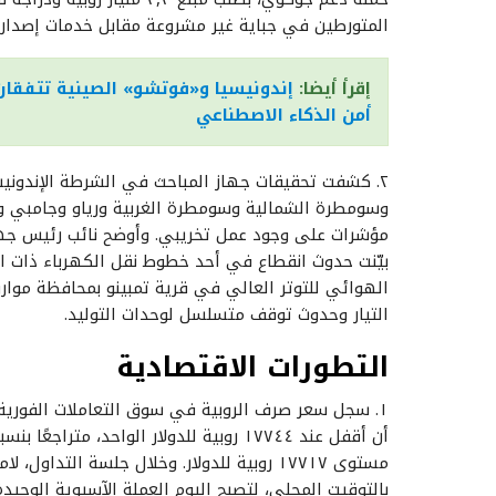
المتورطين في جباية غير مشروعة مقابل خدمات إصدار
إقرأ أيضا:
إندونيسيا و«فوتشو» الصينية تتفقان 
أمن الذكاء الاصطناعي
٢. كشفت تحقيقات جهاز المباحث في الشرطة الإندونيسي
وسومطرة الشمالية وسومطرة الغربية ورياو وجامبي وأ
مؤشرات على وجود عمل تخريبي. وأوضح نائب رئيس جهاز ا
الهوائي للتوتر العالي في قرية تمبينو بمحافظة موارو
التيار وحدوث توقف متسلسل لوحدات التوليد.
التطورات الاقتصادية
١. سجل سعر صرف الروبية في سوق التعاملات الفورية 
بالتوقيت المحلي، لتصبح اليوم العملة الآسيوية الوحيدة