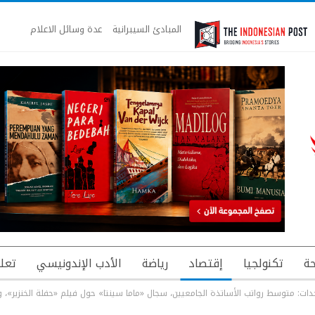
المبادئ السيبرانية
عدة وسائل الاعلام
ة
تكنولجيا
إقتصاد
رياضة
الأدب الإندونيسي
تعل
ات: متوسط رواتب الأساتذة الجامعيين، سجال «ماما سينتا» حول فيلم «حفلة الخنزير»، و