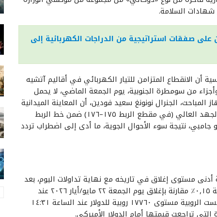
 شهادات السلامة.
على صفقات استراتيجية من الدراجات الكهربائية إلى
ة أن الانقطاع المتزامن للتيار الكهربائي في أقاليم آتشيه
جزاء من سومطرة الجنوبية، يوم الجمعة الماضي، لا يحمل
لمباحث، الجنرال نونونغ سعيد فودين، أن المعاينة الميدانية
بيّنت حدوث انقطاع في أحد خطوط نقل الكهرباء ذات الجهد العالي (في مقطع الربط ١٧٥–١٧٦) ضمن خط الربط
 جامبي، نتيجة سوء الأحوال الجوية، ما أدى إلى اضطراب تردد
أدنى مستوى إغلاق في تاريخه مع نهاية تداولات اليوم، بعد
أن أقفل عند ١٧٧٤٤ روبية للدولار الواحد، متراجعًا بنسبة ٠,١٥٪ مقارنة بإغلاق يوم الجمعة ٢٢ مايو/أيار ٢٠٢٦ عند
مستوى ١٧٧١٧ روبية للدولار. وخلال جلسة التداول، لامست الروبية مستوى ١٧٧٦٠ روبية للدولار عند الساعة ١٤:٣١
 التي تراجعت قيمتها أمام الدولار الأميركي.