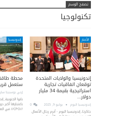
تصفح الوسم
تكنولوجيا
الأخبار
إندونيسيا
إندونيسيا والولايات المتحدة
محطة طاقة ا
توقعان اتفاقيات تجارية
ستعمل قريبً
استراتيجية بقيمة 34 مليار
دولار…
بابوا الجنوبية, إن
باعتبارها أكبر دو
إندونيسيا اليوم
يوليو 9, 2025
0
//CPO// في العالم، تمتلك إندونيسيا…
جاكرتا، إندونيسيا اليوم - أبرم رجال الأعمال