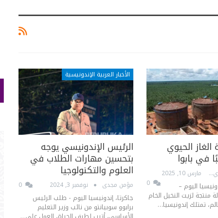
الأخبار العربية الإندونيسية
لغاز الحيوي
الرئيس الإندونيسي يوجه
ا في بابوا
بتحسين مهارات الطلاب في
العلوم والتكنولوجيا
إرني بوسبيتا ساري
مارس 10, 2025
0
مؤمن مجدى
نوفمبر 3, 2024
0
دونيسيا اليوم –
لة منتجة لزيت النخيل الخام
جاكرتا، إندونيسيا اليوم - طلب الرئيس
برابوو سوبيانتو من نائب وزير التعليم
الأساسي، أتيب لطيف الحياة، العمل على…