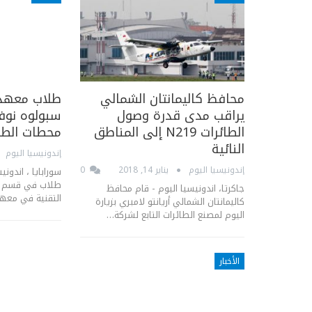
محافظ كاليمانتان الشمالي
طلاب معهد ا
يراقب مدى قدرة وصول
الطائرات N219 إلى المناطق
محطات الطاق
النائية
إندونيسيا اليوم
إندونيسيا اليوم
يناير 14, 2018
0
سورابايا ، اندونيس
طلاب في قسم ال
جاكرتا، اندونيسيا اليوم - قام محافظ
التقنية في معهد
كاليمانتان الشمالي أريانتو لامبري بزيارة
اليوم لمصنع الطائرات التابع لشركة…
الأخبار