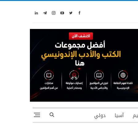
يم
آسيا
دولي