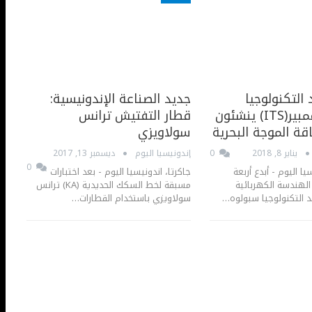
لتكنولوجيا
جديد الصناعة الإندونيسية:
سبولوه نوفمبير(ITS) ينشئون
قطار التفتيش ترانس
ة الموجة البحرية
سولاويزي
يناير 8, 2018
0
إندونيسيا اليوم
ديسمبر 13, 2017
0
يا اليوم - أبدع أربعة
جاكرتا، اندونيسيا اليوم - بعد اختبارات
هندسة الكهربائية
مسبقة لخط السكك الحديدية (KA) ترانس
 التكنولوجيا سبولوه…
سولاويزي باستخدام القطارات…