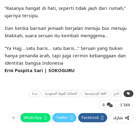
“Rasanya hangat di hati, seperti tidak jauh dari rumah,”
ujarnya tersipu.
Dan ketika barisan jemaah berjalan menuju bus menuju
Makkah, suara seruan itu kembali menggema…
“Ya Hajj… satu baris… satu baris…” Seruan yang bukan
hanya penanda arah, tapi juga cermin kebanggaan dan
identitas bangsa Indonesia
Erni Puspita Sari | SOKOGURU
الحج
اللغة الإندونيسية
المملكة العربية السعودية
جدة
0
1٬164
WhatsApp
Twitter
Facebook
شارك