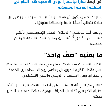
إقرأ أيضا:
تمارا تياسمارا تؤدّي الأضحية هذا العام في
المملكة العربية السعودية
وقال: “إنهم يدركون أن هذه الرحلة ليست مجرد سفر بدني، بل
عبادة تتطلب أخلاقًا عالية وانضباطًا سلوكيًا”.
ووصف أحد موظفي “الوكَلاء” الحجاج الإندونيسيين بأنهم
“منتظمون جدًا” (جِدًّا مُنتَظِم)، وقال: “نشعر بالسعادة ونحن
نخدمهم”.
ما يعنيه “صفّ واحد”
النداء البسيط “صفّ واحد” يحمل في حقيقته معنى عميقًا. فهو
ليس فقط لتنظيم المرور، بل يعكس روح الانسجام بين الخدمة
والاحترام، وبين الاستعداد الروحي والنضج الاجتماعي.
“نتعلم من الحج أنه لا يقتصر على أداء المناسك، بل يشمل أيضًا
احترام الآخر في تفاصيل الحياة اليومية”، هكذا ختم عبد البصير
حديثه.