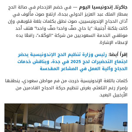
جاكرتا, إندونيسيا اليوم
— في خضم الازدحام في صالة الحج
بمطار الملك عبد العزيز الدولي بجدة، ارتفع صوت مألوف في
آذان الحجاج الإندونيسيين، صوت نطق بكلمات بلغة قلوبهم، وإن
كانت بلكنة أجنبية: “يا حاج, صفّ واحد! صفّ واحد!” هتف أحد
موظفي الخدمة السعوديين من شركة “الوكَلاء”، رافعًا يده
لإعطاء الإشارة.
إقرأ أيضا:
رئيس وزارة تنظيم الحج الإندونيسية يحضر
اجتماع التحضيرات لحج 2025 في جدة، ويناقش خدمات
الحجاج وآلية العمل في المشاعر المقدسة
كلمات باللغة الإندونيسية خرجت من فم مواطن سعودي، ينطقها
بإصرار رغم التلعثم، بغرض تنظيم حركة الحجاج القادمين من
الأرخبيل البعيد.