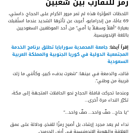
رمز للتقارب بين شعبين
اللحظات المؤثرة هذه لم تمر مرور الكرام على الحجاج. داستي،
69 عامًا، من إندرامايو، أعربت عن تأثرها الشديد عندما استُقبلت
بعبارة “أهلاً وسهلاً يا أمي” من أحد الموظفين السعوديين
باللغة الإندونيسية.
إقرأ أيضا:
جامعة المحمدية سورابايا تطلق برنامج الخدمة
المجتمعية الدولية في كوريا الجنوبية والمملكة العربية
السعودية
قالت، والدمعة في عينها: “شعرت بدفء كبير، وكأنني ما زلت
قريبة من وطني”.
وعندما تحركت قافلة الحجاج نحو الحافلات المتجهة إلى مكة،
تكرّر النداء مرة أخرى…
“يا حاج… صفّ واحد… صفّ واحد…”
نداء لم يعد مجرد إرشاد، بل أصبح رمزًا للفخر، ودلالة على عمق
العلاقة والهوية الإندونيسية في أرض الحرمين.