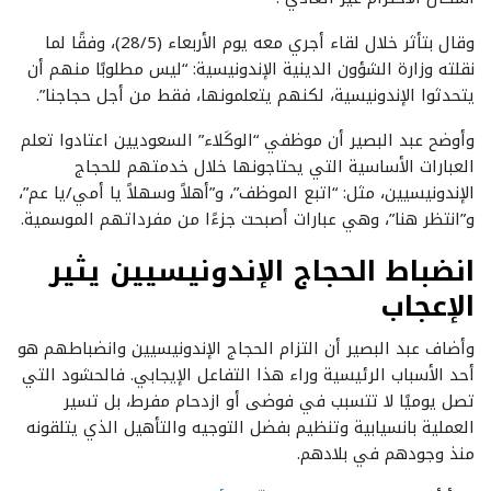
وقال بتأثر خلال لقاء أجري معه يوم الأربعاء (28/5)، وفقًا لما
نقلته وزارة الشؤون الدينية الإندونيسية: “ليس مطلوبًا منهم أن
يتحدثوا الإندونيسية، لكنهم يتعلمونها، فقط من أجل حجاجنا”.
وأوضح عبد البصير أن موظفي “الوكَلاء” السعوديين اعتادوا تعلم
العبارات الأساسية التي يحتاجونها خلال خدمتهم للحجاج
الإندونيسيين، مثل: “اتبع الموظف”، و”أهلاً وسهلاً يا أمي/يا عم”،
و”انتظر هنا”، وهي عبارات أصبحت جزءًا من مفرداتهم الموسمية.
انضباط الحجاج الإندونيسيين يثير
الإعجاب
وأضاف عبد البصير أن التزام الحجاج الإندونيسيين وانضباطهم هو
أحد الأسباب الرئيسية وراء هذا التفاعل الإيجابي. فالحشود التي
تصل يوميًا لا تتسبب في فوضى أو ازدحام مفرط، بل تسير
العملية بانسيابية وتنظيم بفضل التوجيه والتأهيل الذي يتلقونه
منذ وجودهم في بلادهم.