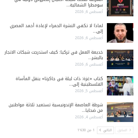
سومطرا الشمالية…
أغسطس 6, 2026
لماذا لا تكفي النشرة الحمراء لإعادة أحمد المصري
إلى…
أغسطس 6, 2026
خديعة العمل في تركيا: كيف استدرجت شبكات الاتجار
بالبشر…
أغسطس 6, 2026
كتاب «غزة: ذات ليلة في جاكرتا» ينقل المأساة
الفلسطينية إلى…
أغسطس 5, 2026
شرطة العاصمة الإندونيسية تستعيد ثلاثة مواطنين
من ضحايا…
أغسطس 4, 2026
السابق
التالي
1 من 1٬630