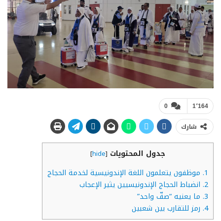
0
1٬164
شارك
جدول المحتويات
]
hide
[
1.
موظفون يتعلمون اللغة الإندونيسية لخدمة الحجاج
2.
انضباط الحجاج الإندونيسيين يثير الإعجاب
3.
ما يعنيه “صفّ واحد”
4.
رمز للتقارب بين شعبين