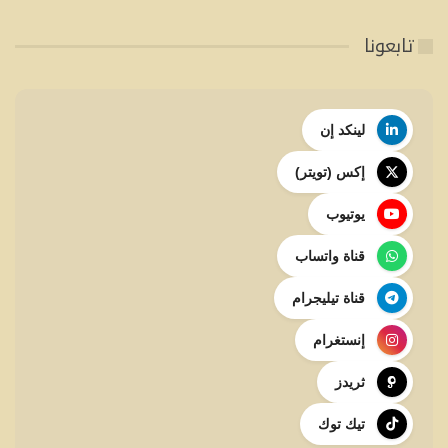
تابعونا
لينكد إن
إكس (تويتر)
يوتيوب
قناة واتساب
قناة تيليجرام
إنستغرام
ثريدز
تيك توك