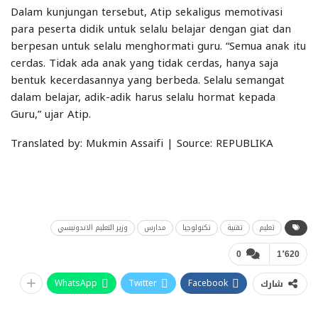
Dalam kunjungan tersebut, Atip sekaligus memotivasi
para peserta didik untuk selalu belajar dengan giat dan
berpesan untuk selalu menghormati guru. “Semua anak itu
cerdas. Tidak ada anak yang tidak cerdas, hanya saja
bentuk kecerdasannya yang berbeda. Selalu semangat
dalam belajar, adik-adik harus selalu hormat kepada
Guru,” ujar Atip.
Translated by: Mukmin Assaifi | Source: REPUBLIKA
تعليم
تقنية
تكنولوجيا
مدارس
وزير التعليم الاندونيسي
0
1٬620
WhatsApp
Twitter
Facebook
شارك