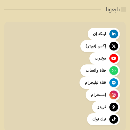
تابعونا
لينكد إن
إكس (تويتر)
يوتيوب
قناة واتساب
قناة تيليجرام
إنستغرام
ثريدز
تيك توك