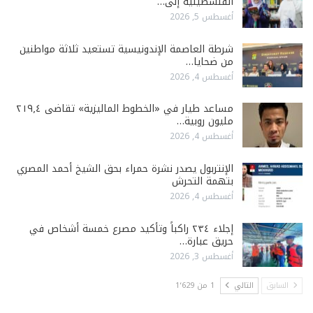
الفلسطينية إلى…
أغسطس 5, 2026
شرطة العاصمة الإندونيسية تستعيد ثلاثة مواطنين
من ضحايا…
أغسطس 4, 2026
مساعد طيار في «الخطوط الماليزية» تقاضى ٢١٩٫٤
مليون روبية…
أغسطس 4, 2026
الإنتربول يصدر نشرة حمراء بحق الشيخ أحمد المصري
بتهمة التحرش
أغسطس 4, 2026
إجلاء ٢٣٤ راكباً وتأكيد مصرع خمسة أشخاص في
حريق عبارة…
أغسطس 3, 2026
السابق
التالي
1 من 1٬629