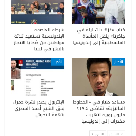
كتاب «غزة: ذات ليلة في
شرطة العاصمة
جاكرتا» ينقل المأساة
الإندونيسية تستعيد ثلاثة
الفلسطينية إلى إندونيسيا
مواطنين من ضحايا الاتجار
بالبشر في ليبيا
الأخبار
الأخبار
مساعد طيار في «الخطوط
الإنتربول يصدر نشرة حمراء
الماليزية» تقاضى ٢١٩٫٤
بحق الشيخ أحمد المصري
مليون روبية لتهريب
بتهمة التحرش
مخدرات إلى إندونيسيا
السابق
التالي