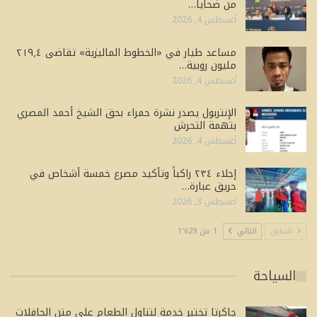
من ضحايا…
أغسطس 4, 2026
مساعد طيار في «الخطوط الماليزية» تقاضى ٢١٩٫٤
مليون روبية…
أغسطس 4, 2026
الإنتربول يصدر نشرة حمراء بحق الشيخ أحمد المصري
بتهمة التحرش
أغسطس 4, 2026
إجلاء ٢٣٤ راكباً وتأكيد مصرع خمسة أشخاص في
حريق عبارة…
أغسطس 3, 2026
السابق
التالي
1 من 1٬629
السياحة
جاكرتا تختبر خدمة لتناول الطعام على متن الحافلات