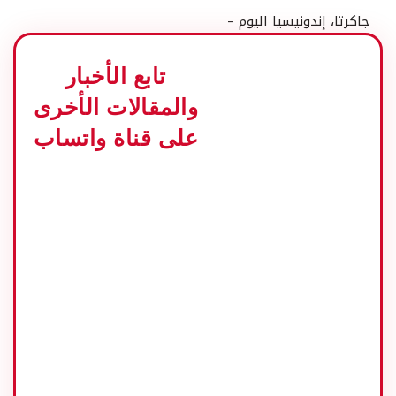
جاكرتا، إندونيسيا اليوم –
افتتح الرئيس جوكو
ويدودو رسميا اجتماع
تابع الأخبار
العمل لممثلي إندونيسيا
مع وزارة الخارجية (راكر
والمقالات الأخرى
كيبري) في جاكرتا، اليوم
على قناة واتساب
(12/5). الموضوع الذي تم
تناوله في الاجتماع هذا
العام هو “الدبلوماسية في
العصر الحديث”.
ووفقا للرئيس جوكوي،
حازت دبلوماسية السلام
التي قدمتها إندونيسيا
على التقدير من قادة
العالم، منها من الرئيس
الفلسطيني، ورئيس إيران،
ورئيس أفغانستان. وتواصل