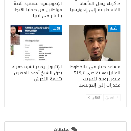
جاكرتا» ينقل المأساة
الإندونيسية تستعيد ثلاثة
الفلسطينية إلى إندونيسيا
مواطنين من ضحايا الاتجار
بالبشر في ليبيا
الأخبار
الأخبار
مساعد طيار في «الخطوط
الإنتربول يصدر نشرة حمراء
الماليزية» تقاضى ٢١٩٫٤
بحق الشيخ أحمد المصري
مليون روبية لتهريب
بتهمة التحرش
مخدرات إلى إندونيسيا
السابق
التالي
تعليقات