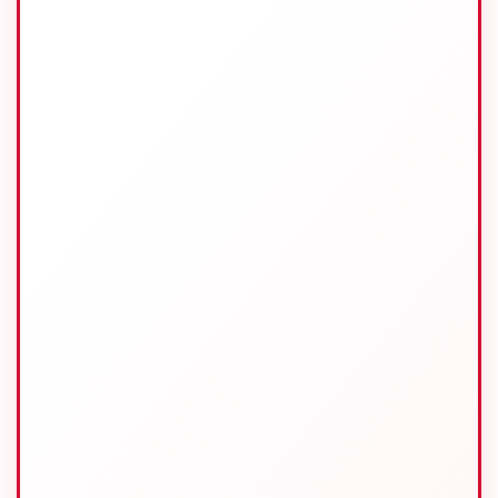
الدبلوماسيين الشباب في
المقصف الدبلوماسي.
وحضر الاجتماع 134 ممثلا
إندونيسيا حيث يتألفون من
السفراء والقناصل العامين.
وخلال الاجتماع الذى يستمر
حتى يوم الخميس (15/2)
سيبحث الممثلون القضايا
ذات الاولوية التى تشمل
الدبلوماسية الاقتصادية
وحماية المواطنين
الاندونيسيين ومسائل
الحدود ودبلوماسية زيت
النخيل وترشيح إندونيسيا
كعضو غير دائم فى مجلس
الأمن الدولى.
المترجم :لالو عبد الرزاق |