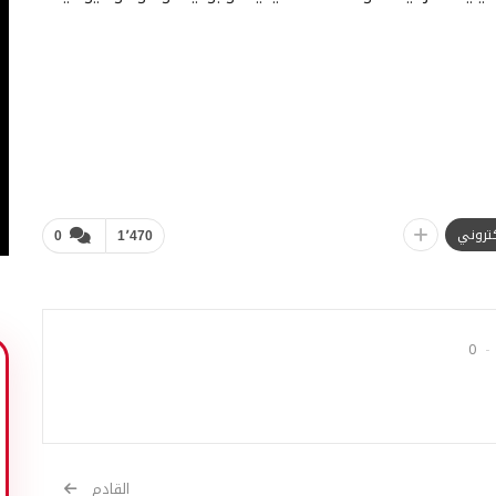
لكتروني
0
1٬470
0
القادم