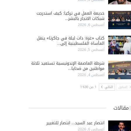
خديعة العمل في تركيا: كيف استدرجت
شبكات الاتجار بالبشر…
أغسطس 6, 2026
كتاب «غزة: ذات ليلة في جاكرتا» ينقل
المأساة الفلسطينية إلى…
أغسطس 5, 2026
شرطة العاصمة الإندونيسية تستعيد ثلاثة
مواطنين من ضحايا…
أغسطس 4, 2026
السابق
التالي
1 من 1٬630
مقالات
انتصار عبد السيد… انتصار للتغيير
أغسطس 6, 2026