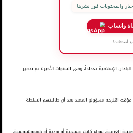
بار والمحتويات فور نشرها
اة واتساب
ع أصدقائك!
البلدان الإسلامية تعداداً، وفى السنوات الأخيرة تم تدمير
 مؤقت اقترحه مسؤولو المعبد بعد أن طالبتهم السلطة
لصينية العرقية، سواء كانت مسيحية أو بوذية أو كونفوشيوسية،