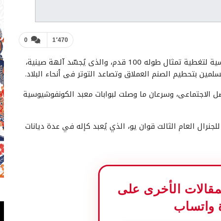
0
1٬470
– اضطرت السلطات الإندونيسية لتغطية تمثال طوله 100 قدم، والذى يُجسّد آلهة صينية،
سلمين بتحطيم الصنم العملاق وتصاعد التوتر فى أنحاء البلاد.
واصل الاجتماعى، وسرعان ما وصلت لبوابات معبد الكونفوشيوسية
جنرال العام الثالث قوان يو، الذي يُعبد كإله في عدة ديانات
المقالات الأخرى على
 واتساب