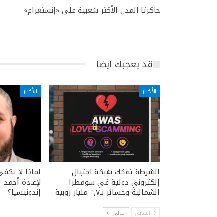
جاكرتا المدن الأكثر شعبية على «إنستغرام»
قد يعجبك ايضا
الأخبار
الأخبار
الشرطة تفكك شبكة احتيال
لماذا لا تكفي
إلكتروني دولية في سومطرا
لإعادة أحمد 
الشمالية وخسائر بـ٦٫٧ مليار روبية
إندونيسيا؟
السابق
التالي