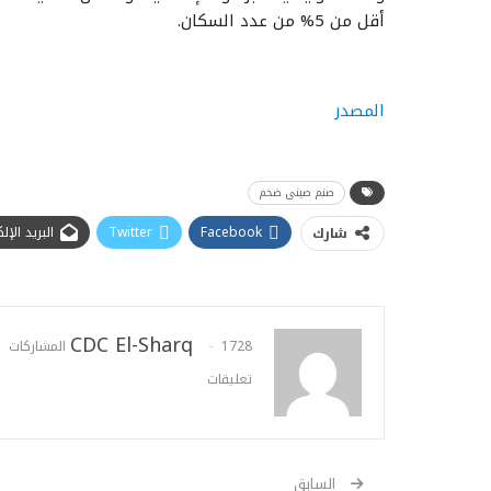
أقل من 5% من عدد السكان.
المصدر
صنم صينى ضخم
Facebook
Twitter
البريد الإ
شارك
CDC El-Sharq
1728 المشاركات
تعليقات
السابق