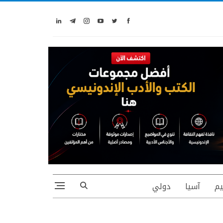
يم
آسيا
دولي