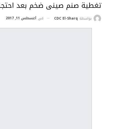
تغطية صنم صينى ضخم بعد احتجاج
في
أغسطس 11, 2017
بواسطة
CDC El-Sharq