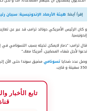
“الكنديون يعتقدون أن عليهم المساعدة، أنت و نحن كح
إقرأ أيضا:
هيئة الأرصاد الإندونيسية: سببان ر
و كان الرئيس الأمريكي دونالد ترامب قد عبر عن تعازي
إندونيسيا.
ندعوا لأجل شفاء المصابين، أمريكا معك.”
وصل عدد ضحايا
تسونامي
350 سفينة و قارب.
تابع الأخبار و
قناة