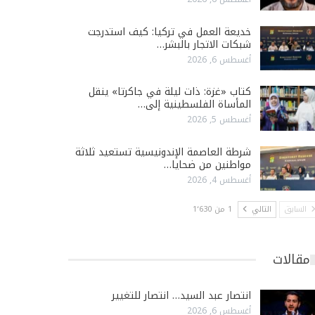
خديعة العمل في تركيا: كيف استدرجت
شبكات الاتجار بالبشر…
أغسطس 6, 2026
كتاب «غزة: ذات ليلة في جاكرتا» ينقل
المأساة الفلسطينية إلى…
أغسطس 5, 2026
شرطة العاصمة الإندونيسية تستعيد ثلاثة
مواطنين من ضحايا…
أغسطس 4, 2026
السابق
التالي
1 من 1٬630
مقالات
انتصار عبد السيد… انتصار للتغيير
أغسطس 6, 2026