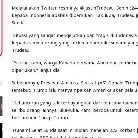
Melalui akun Twitter resminya @JustinTrudeau, Senin (
kepada Indonesia apabila diperlukan. Tak lupa, Trudeau
Sunda.
“Situasi yang sangat mengejutkan dan tragis di Indones
kepada semua orang yang terkena dampak tsunami yang 
Trudeau.
“Pikiran kami, warga Kanada bersama Anda dan pemerin
diperlukan,” lanjut dia.
Sebelumnya, Presiden Amerika Serikat (AS) Donald Tr
tersebut. Trump lalu menyampaikan Amerika akan selalu
“Kehancuran yang tak terbayangkan dari bencana tsunami
seribu orang lainnya luka-luka. Kami berdoa untuk ke
bersamamu!” ucap Trump.
Tsunami Selat Sunda saat ini sudah menelan 222 korban ji
rusak berat, 350 kapal dan perahu rusak.