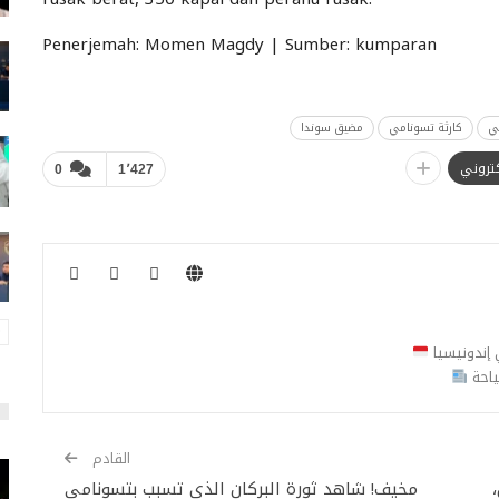
Penerjemah: Momen Magdy | Sumber: kumparan
ي
كارثة تسونامي
مضيق سوندا
لكتروني
0
1٬427
ي إندونيسيا
ياحة
القادم
 قتيل،
مخيف! شاهد ثورة البركان الذي تسبب بتسونامي