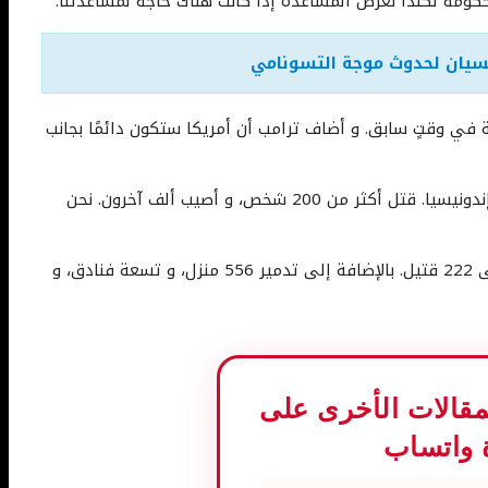
كومة لكندا نعرض المساعدة إذا كانت هناك حاجة لمساعدتنا.”
ئيسيان لحدوث موجة التسونامي
ة في وقتٍ سابق. و أضاف ترامب أن أمريكا ستكون دائمًا بجانب
قال ترامب: “دمار لايمكن تخيله بسبب التسونامي في إندونيسيا. قتل أكثر من 200 شخص، و أصيب ألف آخرون. نحن
مضيق سوندا حتى الآن إلى 222 قتيل. بالإضافة إلى تدمير 556 منزل، و تسعة فنادق، و
المقالات الأخرى على
 واتساب