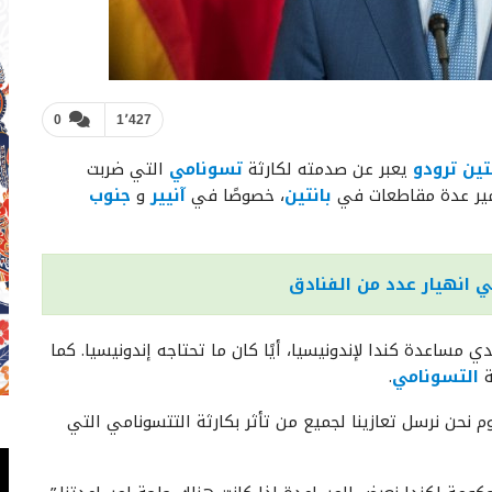
0
1٬427
ين ترودو
يعبر عن صدمته لكارثة
تسونامي
التي ضربت
دمير عدة مقاطعات في
بانتين
، خصوصًا في
آنيير
و
جنوب
 انهيار عدد من الفنادق
 مساعدة كندا لإندونيسيا، أيًا كان ما تحتاجه إندونيسيا. كما
التسونامي
.
م نحن نرسل تعازينا لجميع من تأثر بكارثة التتسونامي التي