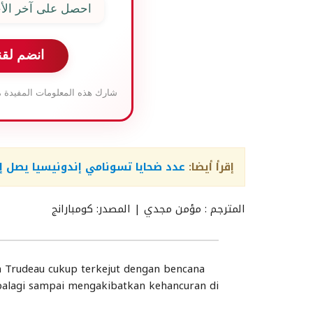
احصل على آخر الأخ
انضم لقن
شارك هذه المعلومات المفيدة م
إقرأ أيضا:
عدد ضحايا تسونامي إندونيسيا يصل إلى 222 قتيل، ماذا عن الضحايا ال
المترجم : مؤمن مجدي | المصدر: كومبارانج
n Trudeau cukup terkejut dengan bencana
palagi sampai mengakibatkan kehancuran di