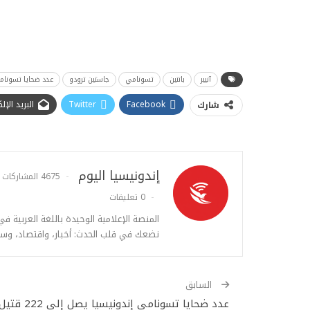
آنيير
بانتين
تسونامي
جاستين ترودو
عدد ضحايا تسونام
Facebook
Twitter
البريد الإ
شارك
إندونيسيا اليوم
4675 المشاركات
0 تعليقات
المنصة الإعلامية الوحيدة باللغة العربية ف
نضعك في قلب الحدث: أخبار، واقتصاد، وس
السابق
عدد ضحايا تسونامي إندونيسيا يصل إلى 222