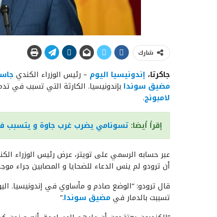
شارك
جاكرتا،
إندونيسيا اليوم
– رئيس الوزراء الكندي
جاست
مضيق سوندا
بإندونيسيا. الكارثة التي تسبب في ت
لامبونج
.
إقرأ أيضا:
تسونامي يضرب غرب جاوة و يتسبب في
عبر حسابه الرسمي على تويتر، عرض رئيس الوزراء الكندي
أن ترودو لم ينس الدعاء للضحايا و المصابين جراء موجة
قال ترودو: “الوضع صادم و مأساوي في إندونيسيا. اليو
تسببت بالدمار في
مضيق سوندا
.”