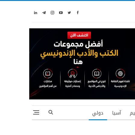
يم
آسيا
دولي