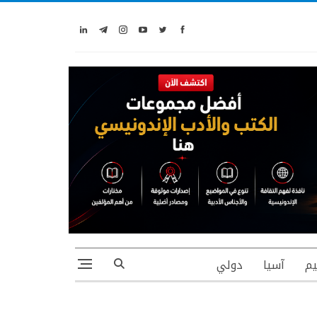
يم
آسيا
دولي