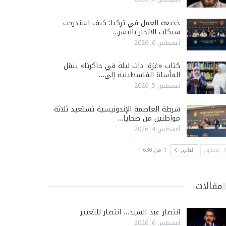
خديعة العمل في تركيا: كيف استدرجت
شبكات الاتجار بالبشر…
أغسطس 6, 2026
كتاب «غزة: ذات ليلة في جاكرتا» ينقل
المأساة الفلسطينية إلى…
أغسطس 5, 2026
شرطة العاصمة الإندونيسية تستعيد ثلاثة
مواطنين من ضحايا…
أغسطس 4, 2026
السابق
التالي
1 من 1٬630
مقالات
انتصار عبد السيد… انتصار للتغيير
أغسطس 6, 2026