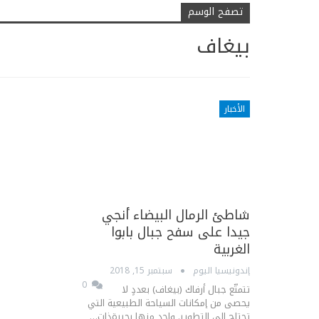
تصفح الوسم
بيغاف
الأخبار
شاطئ الرمال البيضاء أنجي
جيدا على سفح جبال بابوا
الغربية
إندونيسيا اليوم
سبتمبر 15, 2018
0
تتمتّع جبال أرفاك (بيغاف) بعددٍ لا
يحصى من إمكانات السياحة الطبيعية التي
تحتاج إلى التطوير. واحد منها بحيرةذات…