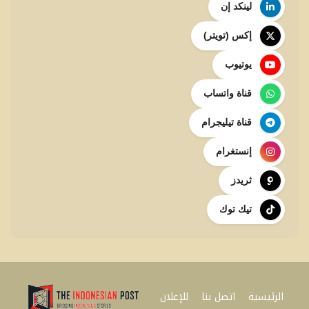
لينكد إن
إكس (تويتر)
يوتيوب
قناة واتساب
قناة تيليجرام
إنستغرام
ثريدز
تيك توك
الرئيسية
اتصل بنا
للإعلان