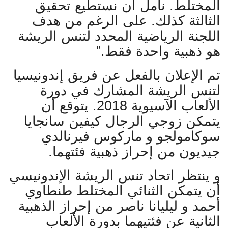
المختلط. نأمل أن نستطيع تحقيق
الثالثة كذلك. على الرغم من هدف
اللجنة الرياضية المحدد لتنس الريشة
هو ذهبية واحدة فقط.”
تم الإعلان بالفعل عن فريق إندونيسيا
لتنس الريشة المشارك في دورة
الألعاب الآسيوية 2018. يتوقع أن
يتمكن زوجي الرجال كيفين سانجايا
سوكامولجو و ماركوس فيرنالدي
جيديون من إحراز ذهبية فئتهما.
و ينتظر اتحاد تنس الريشة الإندونيسي
أن يتمكن الثنائي المختلط طنطاوي
أحمد و ليليانا ناصر من إحراز الذهبية
الثانية عن فئتيهما بدورة الألعاب