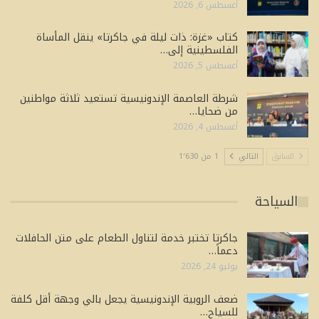
أغسطس 6, 2026
كتاب «غزة: ذات ليلة في جاكرتا» ينقل المأساة
الفلسطينية إلى…
أغسطس 5, 2026
شرطة العاصمة الإندونيسية تستعيد ثلاثة مواطنين
من ضحايا…
أغسطس 4, 2026
السابق
التالي
1 من 1٬630
السياحة
جاكرتا تختبر خدمة لتناول الطعام على متن الحافلات
دعماً…
يوليو 24, 2026
ضعف الروبية الإندونيسية يجعل بالي وجهة أقل كلفة
للسياح…