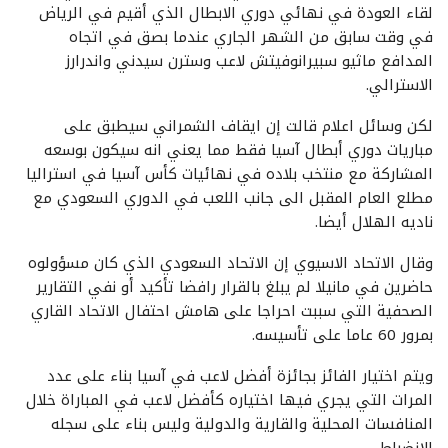
لقاء العودة في نهائي دوري الابطال الذي أقيم في الرياض
في وقت سابق من الشهر الجاري عندما بصق في اتجاه
المدافع ماثيو سبيرانوفيتش لاعب وسترن سيدني واندرارز
الاسترالي.
لكن وسائل اعلام قالت إن ايقاف الشمراني سيطبق على
مباريات دوري أبطال آسيا فقط مما يعني انه سيكون بوسعه
المشاركة مع منتخب بلاده في نهائيات كأس آسيا في استراليا
مطلع العام المقبل الى جانب اللعب في الدوري السعودي مع
ناديه الهلال أيضا.
وقال الاتحاد الاسيوي إن الاتحاد السعودي الذي كان مسؤولوه
حاضرين في مانيلا لم يبلغ بالقرار رافضا تأكيد أو نفي التقارير
الصحفية التي سببت احراجا على هامش احتفال الاتحاد القاري
بمرور 60 عاما على تأسيسه.
ويتم اختيار الفائز بجائزة أفضل لاعب في آسيا بناء على عدد
المرات التي يجري فيها اختياره كأفضل لاعب في المباراة خلال
المنافسات المحلية والقارية والدولية وليس بناء على سجله
الانضباطي.