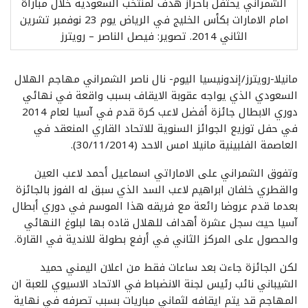
الشمراني يحتفل باحراز هدف لمنتخب السعودية خلال مباراة
امام الامارات بكأس الخليج في الرياض يوم 23 نوفمبر تشرين
الثاني 2014. تصوير: فيصل الناصر – رويترز
مانيلا-رويترز/إندونيسيا اليوم- نال ناصر الشمراني مهاجم الهلال
السعودي الذي يواجه عقوبة الايقاف بسبب واقعة في نهائي
دوري الابطال جائزة أفضل لاعب كرة قدم في آسيا لعام 2014
في حفل توزيع الجوائز السنوية للاتحاد القاري المنعقد في
العاصمة الفلبينية مانيلا امس الاحد (30/11/2014).
وتفوق الشمراني على الاماراتي اسماعيل أحمد لاعب العين
والقطري خلفان ابراهيم لاعب السد الذي سبق له الفوز بالجائزة
بعدما قدم عروضا رائعة مع فريقه هذا الموسم في دوري أبطال
آسيا حيث سجل عشرة أهداف للهلال قاده بها لبلوغ النهائي
والحصول على المركز الثاني في أرفع بطولة للاندية في القارة.
لكن الجائزة جاءت بعد ساعات فقط من اعلان اليمني حميد
الشيباني نائب رئيس لجنة الانضباط في الاتحاد الاسيوي للعبة ان
المهاجم قد يتم ايقافه لثماني مباريات بسبب تصرفه في نهاية