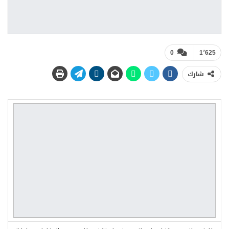
0
1٬625
شارك