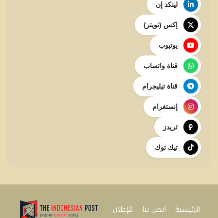
لينكد إن
إكس (تويتر)
يوتيوب
قناة واتساب
قناة تيليجرام
إنستغرام
ثريدز
تيك توك
الرئيسية
اتصل بنا
للإعلان