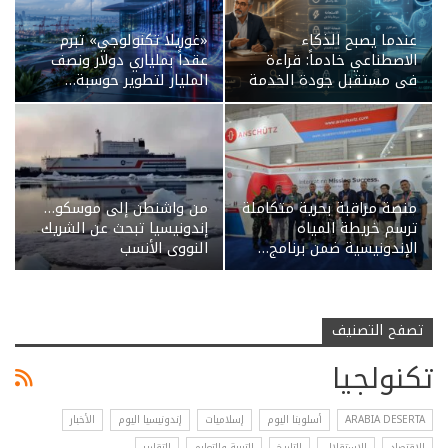
عندما يصبح الذكاء
«غوريلا تكنولوجي» تبرم
الاصطناعي خادماً: قراءة
عقداً بملياري دولار ونصف
في مستقبل جودة الخدمة
المليار لتطوير حوسبة…
منصة مراقبة بحرية متكاملة
من واشنطن إلى موسكو…
ترسم خريطة المياه
إندونيسيا تبحث عن الشريك
الإندونيسية ضمن برنامج…
النووي الأنسب
تصفح التصنيف
تكنولجيا
ARABIA DESERTA
أسلوبنا اليوم
إسلاميات
إندونيسيا اليوم
الأخبار
الإقتصاد
الاستقلال
التاريخ
التربية والتعليم
التقارير