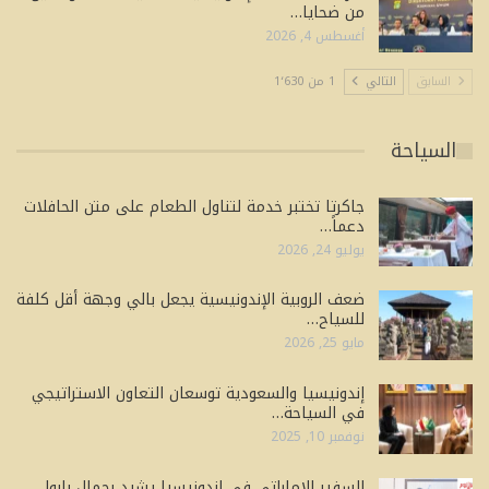
من ضحايا…
أغسطس 4, 2026
السابق
التالي
1 من 1٬630
السياحة
جاكرتا تختبر خدمة لتناول الطعام على متن الحافلات
دعماً…
يوليو 24, 2026
ضعف الروبية الإندونيسية يجعل بالي وجهة أقل كلفة
للسياح…
مايو 25, 2026
إندونيسيا والسعودية توسعان التعاون الاستراتيجي
في السياحة…
نوفمبر 10, 2025
السفير الإماراتي في إندونيسيا يشيد بجمال بابوا