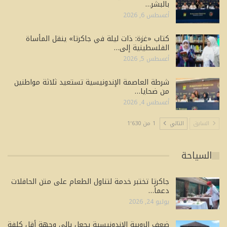
بالبشر…
أغسطس 6, 2026
كتاب «غزة: ذات ليلة في جاكرتا» ينقل المأساة
الفلسطينية إلى…
أغسطس 5, 2026
شرطة العاصمة الإندونيسية تستعيد ثلاثة مواطنين
من ضحايا…
أغسطس 4, 2026
السابق
التالي
1 من 1٬630
السياحة
جاكرتا تختبر خدمة لتناول الطعام على متن الحافلات
دعماً…
يوليو 24, 2026
ضعف الروبية الإندونيسية يجعل بالي وجهة أقل كلفة