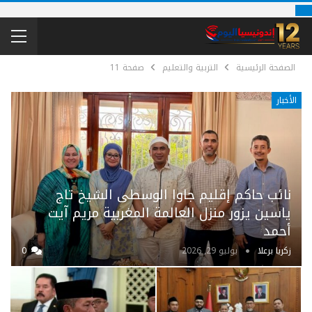
الصفحة الرئيسية
التربية والتعليم
صفحة 11
الأخبار
نائب حاكم إقليم جاوا الوسطى الشيخ تاج
ياسين يزور منزل العالمة المغربية مريم آيت
أحمد
زكريا برعلا
يوليو 29, 2026
0