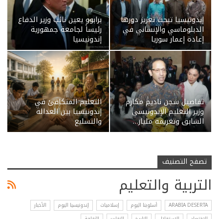
إندونيسيا تبحث تعزيز دورها
برابوو يعين نائب وزير الدفاع
الدبلوماسي والإنساني في
رئيساً لجامعة جمهورية
إعادة إعمار سوريا
إندونيسيا
تفاصيل سجن ناديم مكارم
التعليم المتكافئ في
وزير التعليم الإندونيسي
إندونيسيا بين العدالة
السابق وتغريمه مليار…
والتسليع
تصفح التصنيف
التربية والتعليم
ARABIA DESERTA
أسلوبنا اليوم
إسلاميات
إندونيسيا اليوم
الأخبار
الإقتصاد
الاستقلال
التاريخ
التقارير
الثقافة