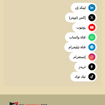
لينكد إن
إكس (تويتر)
يوتيوب
قناة واتساب
قناة تيليجرام
إنستغرام
ثريدز
تيك توك