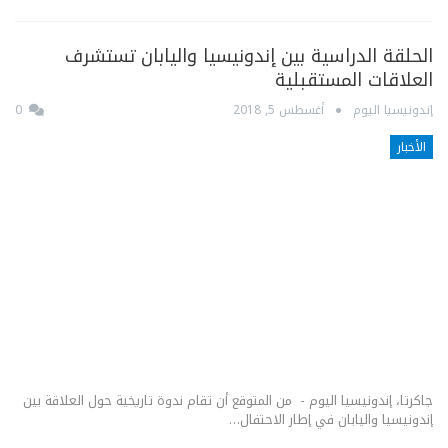
الحلقة الدراسية بين إندونيسيا واليابان تستشرف
العلاقات المستقبلية
إندونيسيا اليوم
أغسطس 5, 2018
0
الأخبار
جاكرتا، إندونيسيا اليوم - من المتوقع أن تقام ندوة تاريخية حول العلاقة بين
إندونيسيا واليابان في إطار الاحتفال…